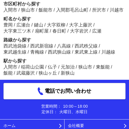
市区町村から探す
入間市
/
狭山市
/
飯能市
/
入間郡毛呂山町
/
所沢市
/
川越市
町名から探す
豊岡
/
広瀬台
/
鍵山
/
大字双柳
/
大字上藤沢
/
大字東三ツ木
/
扇町屋
/
春日町
/
大字岩沢
/
広瀬
路線から探す
西武池袋線
/
西武新宿線
/
八高線
/
西武秩父線
/
東武越生線
/
青梅線
/
西武狭山線
/
東武東上線
/
川越線
駅から探す
入間市
/
稲荷山公園
/
仏子
/
元加治
/
狭山市
/
東飯能
/
飯能
/
武蔵藤沢
/
狭山ヶ丘
/
新狭山
電話でお問い合わせ
営業時間：
10:00～18:00
定休日：
火曜日、水曜日
ホーム
会社概要