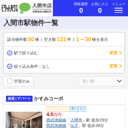
閲覧履歴
お気に入り
メニュー
0
0
入間市駅物件一覧
80
131
1～30
該当物件数
棟
空き数
件
棟を表示
駅で絞り込む
変更
変更
絞り込み条件：
なし
空室のみ
かすみコーポ
賃貸 | アパート
フリーレント
敷0
礼0
4.5
万円
西武池袋線
「
入間市
」駅 徒歩29分
西武池袋線
「
仏子
」駅 徒歩38分