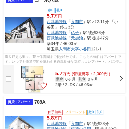
コーポ八坂
賃貸 | アパート
敷0
礼0
5.7
万円
西武池袋線
「
入間市
」駅 バス11分 「小
谷田」 停歩3分
西武池袋線
「
仏子
」駅 徒歩36分
西武池袋線
「
元加治
」駅 徒歩47分
築34年 / 46.03㎡
埼玉県
入間市
大字小谷田
121-1
送り迎えも楽々。茶々保育園まで徒歩5分です。こちらの物件はアパートで
す。いつでも快適空間を味わえる通風良好な気持ちよいアパート。バス停徒
歩3分以内なので天気が悪い日も移動に...
5.7
万
円
(管理費等：2,000円 )
0ヶ月
0ヶ月
敷金
礼金
2階 / 2LDK / 46.03㎡
708A
賃貸 | アパート
仲手無料
フリーレント
敷0
礼0
5.8
万円
西武池袋線
「
入間市
」駅 徒歩23分