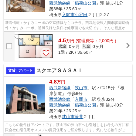
西武池袋線
「
稲荷山公園
」駅 徒歩41分
築38年 / 35.60㎡
埼玉県
入間市
小谷田
２丁目2-27
新着情報：かすみコーポの空室情報ならコチラ。西武池袋線入間市駅周辺物
件：かすみコーポ。通風良好な条件は健康面でも大切です。そんな観点から
もおすすめのアパートをご提供します...
4.5
万
円
(管理費等：2,000円 )
0ヶ月
0ヶ月
敷金
礼金
1階 / 2K / 35.60㎡
スクエアＳＡＳＡＩ
賃貸 | アパート
4.8
万円
西武新宿線
「
狭山市
」駅 バス15分 「根
岸新道」 停歩6分
西武池袋線
「
入間市
」駅 徒歩32分
西武池袋線
「
稲荷山公園
」駅 徒歩40分
築21年 / 26.25㎡
埼玉県
狭山市
笹井
２丁目
こちらの物件はアパートです。狭山市の狭山市へお引越しをお考えの方に有
限会社山陽住宅オススメの賃貸住宅をご紹介致します。気になる物件がござ
いましたら、お気軽にお尋ねください。