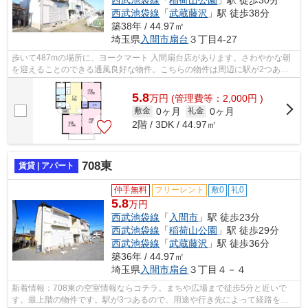
西武池袋線
「
稲荷山公園
」駅 徒歩30分
西武池袋線
「
武蔵藤沢
」駅 徒歩38分
築38年 / 44.97㎡
埼玉県
入間市
扇台
３丁目4-27
歩いて487mの場所に、ヨークマート 入間扇台店があります。さわやかな朝
を迎えることのできる通風良好な物件。こちらの物件は周辺に駅が2つある
ので電車へのアクセスが便利な物件です...
5.8
万
円
(管理費等：2,000円 )
0ヶ月
0ヶ月
敷金
礼金
2階 / 3DK / 44.97㎡
708東
賃貸 | アパート
仲手無料
フリーレント
敷0
礼0
5.8
万円
西武池袋線
「
入間市
」駅 徒歩23分
西武池袋線
「
稲荷山公園
」駅 徒歩29分
西武池袋線
「
武蔵藤沢
」駅 徒歩36分
築36年 / 44.97㎡
埼玉県
入間市
扇台
３丁目４－４
新着情報：708東の空室情報ならコチラ。まちや広場まで徒歩5分と近いで
す。最上階の物件です。駅が3つあるので、用途や行き先によって経路を選