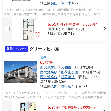
埼玉県
狭山市
鵜ノ木
10-26
こだわりポイント満載のJack unokiⅢ。2駅利用可能な利便性の高いアパート
です。最上階の物件です。充実の設備と綺麗な室内を兼ね備えた、令和8年
築の物件です。有限会社 山陽住宅では...
6.55
万
円
(管理費等：3,500円 )
0ヶ月
1ヶ月
敷金
礼金
3階 / 1K / 25.74㎡
グリーンヒル旭Ⅰ
賃貸 | アパート
敷0
6.7
万円
西武池袋線
「
入間市
」駅 徒歩18分
西武池袋線
「
稲荷山公園
」駅 徒歩25分
西武池袋線
「
武蔵藤沢
」駅 徒歩38分
築25年 / 39.30㎡
埼玉県
入間市
扇町屋
１丁目8-3
ぜひ一度見ていただきたい、「グリーンヒル旭Ⅰ」です。入間市役所 豊岡保
育所まで徒歩4分と気軽に通うことができます。2駅利用できる場所にあるの
で利便性が高いです。ネットの回線工...
6.7
万
円
(管理費等：6,000円 )