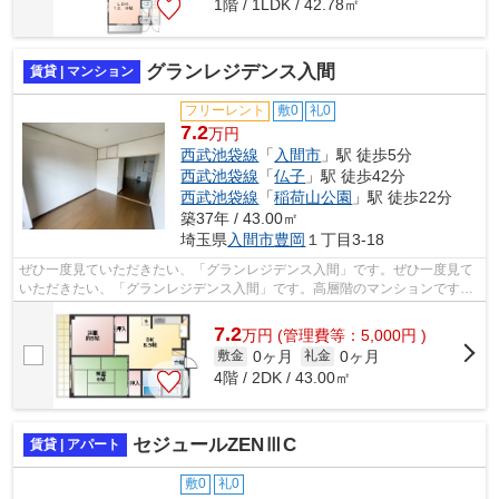
1階 / 1LDK / 42.78㎡
グランレジデンス入間
賃貸 | マンション
フリーレント
敷0
礼0
7.2
万円
西武池袋線
「
入間市
」駅 徒歩5分
西武池袋線
「
仏子
」駅 徒歩42分
西武池袋線
「
稲荷山公園
」駅 徒歩22分
築37年 / 43.00㎡
埼玉県
入間市
豊岡
１丁目3-18
ぜひ一度見ていただきたい、「グランレジデンス入間」です。ぜひ一度見て
いただきたい、「グランレジデンス入間」です。高層階のマンションです。
防犯対策もバッチリなマンションタイ...
7.2
万
円
(管理費等：5,000円 )
0ヶ月
0ヶ月
敷金
礼金
4階 / 2DK / 43.00㎡
セジュールZENⅢC
賃貸 | アパート
敷0
礼0