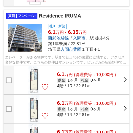
Residence IRUMA
賃貸 | マンション
礼0
新築
6.1
6.35
万円～
万円
西武池袋線
「
入間市
」駅 徒歩4分
築1年未満 / 22.81㎡
埼玉県
入間市
豊岡
１丁目4-1
エレベーターがある物件です。駅まで徒歩4分の位置に立地する、アクセス
良好な物件です。こちらの物件はマンションです。ピカピカの新築物件で住
み心地も良い物件です。有限会社山陽住...
6.1
万
円
(管理費等：10,000円 )
1ヶ月
0ヶ月
敷金
礼金
4階 / 1R / 22.81㎡
6.1
万
円
(管理費等：10,000円 )
1ヶ月
0ヶ月
敷金
礼金
4階 / 1R / 22.81㎡
6.1
万
円
(管理費等：10,000円 )