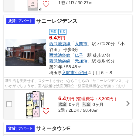
1階 / 1R / 30.27㎡
サニーレジデンス
賃貸 | アパート
敷0
礼0
6.4
万円
西武池袋線
「
入間市
」駅 バス20分 「小
谷田」 停歩3分
西武池袋線
「
仏子
」駅 徒歩37分
西武池袋線
「
元加治
」駅 徒歩49分
築21年 / 58.48㎡
埼玉県
入間市
小谷田
４丁目６－８
新生活を失敗せず、スタートさせたいならこちらの「サニーレジデンス」は
いかがでしょうか。室内設備は洗面所独立・浴室乾燥機などが揃っており、
とても充実しています。暑い夏、寒い...
6.4
万
円
(管理費等：3,300円 )
0ヶ月
0ヶ月
敷金
礼金
2階 / 2LDK / 58.48㎡
サミータウンE
賃貸 | アパート