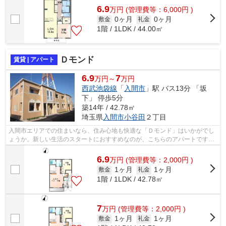
6.9
万
円
(管理費等：6,000円 )
0ヶ月
0ヶ月
敷金
礼金
1階 / 1LDK / 44.00㎡
Ｄモンド
賃貸 | アパート
6.9
7
万円～
万円
西武池袋線
「
入間市
」駅 バス13分 「坂
下」 停歩5分
築14年 / 42.78㎡
埼玉県
入間市
小谷田
２丁目
入間市エリアでの住まいなら、住み心地も快適な「Ｄモンド」はいかがでし
ょうか。新しい生活のスタートにおすすめなのが、こちらのアパートです。
入間市にお引っ越しが決まったら、住...
6.9
万
円
(管理費等：2,000円 )
1ヶ月
1ヶ月
敷金
礼金
1階 / 1LDK / 42.78㎡
7
万
円
(管理費等：2,000円 )
1ヶ月
1ヶ月
敷金
礼金