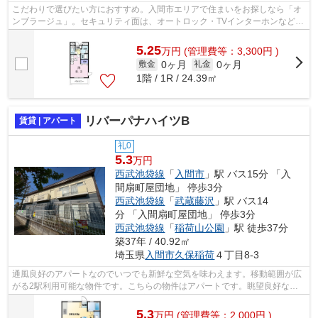
こだわりで選びたい方におすすめ。入間市エリアで住まいをお探しなら「オ
ンブラージュ」。セキュリティ面は、オートロック・TVインターホンなど充
実しているので、防犯対策もばっちり...
5.25
万
円
(管理費等：3,300円 )
0ヶ月
0ヶ月
敷金
礼金
1階 / 1R / 24.39㎡
リバーパナハイツB
賃貸 | アパート
礼0
5.3
万円
西武池袋線
「
入間市
」駅 バス15分 「入
間扇町屋団地」 停歩3分
西武池袋線
「
武蔵藤沢
」駅 バス14
分 「入間扇町屋団地」 停歩3分
西武池袋線
「
稲荷山公園
」駅 徒歩37分
築37年 / 40.92㎡
埼玉県
入間市
久保稲荷
４丁目8-3
通風良好のアパートなのでいつでも新鮮な空気を味わえます。移動範囲が広
がる2駅利用可能な物件です。こちらの物件はアパートです。眺望良好なア
パートです。入間市で新しい住環境をお...
5.3
万
円
(管理費等：2,000円 )