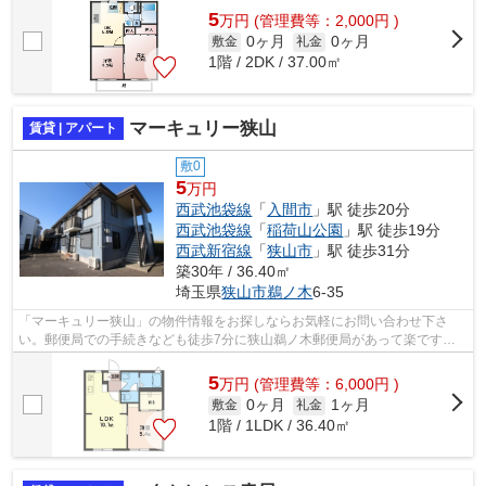
5
万
円
(管理費等：2,000円 )
0ヶ月
0ヶ月
敷金
礼金
1階 / 2DK / 37.00㎡
マーキュリー狭山
賃貸 | アパート
敷0
5
万円
西武池袋線
「
入間市
」駅 徒歩20分
西武池袋線
「
稲荷山公園
」駅 徒歩19分
西武新宿線
「
狭山市
」駅 徒歩31分
築30年 / 36.40㎡
埼玉県
狭山市
鵜ノ木
6-35
「マーキュリー狭山」の物件情報をお探しならお気軽にお問い合わせ下さ
い。郵便局での手続きなども徒歩7分に狭山鵜ノ木郵便局があって楽です
よ。こちらの物件はアパートです。夏場は特...
5
万
円
(管理費等：6,000円 )
0ヶ月
1ヶ月
敷金
礼金
1階 / 1LDK / 36.40㎡