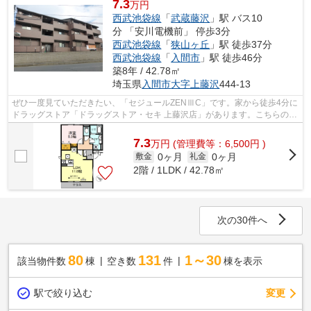
7.3
万円
西武池袋線
「
武蔵藤沢
」駅 バス10
分 「安川電機前」 停歩3分
西武池袋線
「
狭山ヶ丘
」駅 徒歩37分
西武池袋線
「
入間市
」駅 徒歩46分
築8年 / 42.78㎡
埼玉県
入間市
大字上藤沢
444-13
ぜひ一度見ていただきたい、「セジュールZENⅢC」です。家から徒歩4分に
ドラッグストア「ドラッグストア・セキ 上藤沢店」があります。こちらの物
件はアパートです。ネットの回線工事が...
7.3
万
円
(管理費等：6,500円 )
0ヶ月
0ヶ月
敷金
礼金
2階 / 1LDK / 42.78㎡
次の30件へ
80
131
1～30
該当物件数
棟
空き数
件
棟を表示
駅で絞り込む
変更