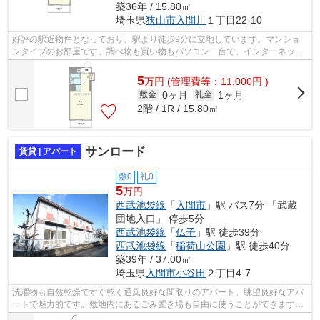
築36年 / 15.80㎡
埼玉県
狭山市
入間川
１丁目22-10
好評の駅近物件となっており、駅より徒歩9分に立地しています。マンショ
ンタイプのお部屋です。調べ物も買い物もパソコン一台で。インターネット
有り物件で試してみて下さい。お客様の...
5
万
円
(管理費等：11,000円 )
0ヶ月
1ヶ月
敷金
礼金
2階 / 1R / 15.80㎡
サンロード
賃貸 | アパート
敷0
礼0
5
万円
西武池袋線
「
入間市
」駅 バス7分 「武蔵
団地入口」 停歩5分
西武池袋線
「
仏子
」駅 徒歩39分
西武池袋線
「
稲荷山公園
」駅 徒歩40分
築39年 / 37.00㎡
埼玉県
入間市
小谷田
２丁目4-7
洗濯物も自然乾燥ですぐ乾く通風良好な間取りのアパート。眺望良好なアパ
ートで魅力的です。敷地内にあるごみ置き場も自由に使うことができます。
こちらの物件はアパートです。有限会...