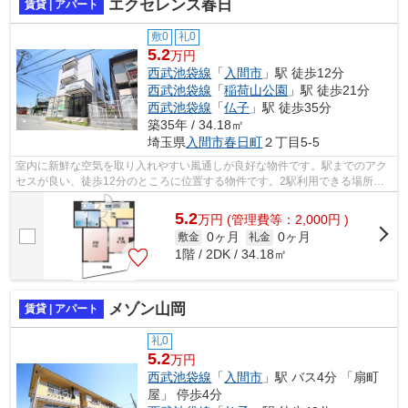
エクセレンス春日
賃貸 | アパート
敷0
礼0
5.2
万円
西武池袋線
「
入間市
」駅 徒歩12分
西武池袋線
「
稲荷山公園
」駅 徒歩21分
西武池袋線
「
仏子
」駅 徒歩35分
築35年 / 34.18㎡
埼玉県
入間市
春日町
２丁目5-5
室内に新鮮な空気を取り入れやすい風通しが良好な物件です。駅までのアク
セスが良い、徒歩12分のところに位置する物件です。2駅利用できる場所に
あり、アクセスが便利です。新着情報：...
5.2
万
円
(管理費等：2,000円 )
0ヶ月
0ヶ月
敷金
礼金
1階 / 2DK / 34.18㎡
メゾン山岡
賃貸 | アパート
礼0
5.2
万円
西武池袋線
「
入間市
」駅 バス4分 「扇町
屋」 停歩4分