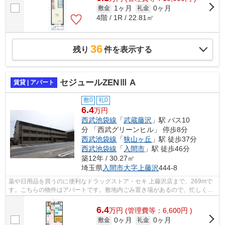
1ヶ月
0ヶ月
敷金
礼金
4階 / 1R / 22.81㎡
36
残り
件を表示する
セジュールZENⅢ A
賃貸 | アパート
敷0
礼0
6.4
万円
西武池袋線
「
武蔵藤沢
」駅 バス10
分 「西武グリーンヒル」 停歩8分
西武池袋線
「
狭山ヶ丘
」駅 徒歩37分
西武池袋線
「
入間市
」駅 徒歩46分
築12年 / 30.27㎡
埼玉県
入間市
大字上藤沢
444-8
薬や日用品を買うのに便利なドラッグストア・セキ 上藤沢店まで、269mで
す。こちらの物件はアパートです。敷地内ごみ置き場があるので、忙しくて
ゴミを出す時間がないという方も安心で...
6.4
万
円
(管理費等：6,600円 )
0ヶ月
0ヶ月
敷金
礼金