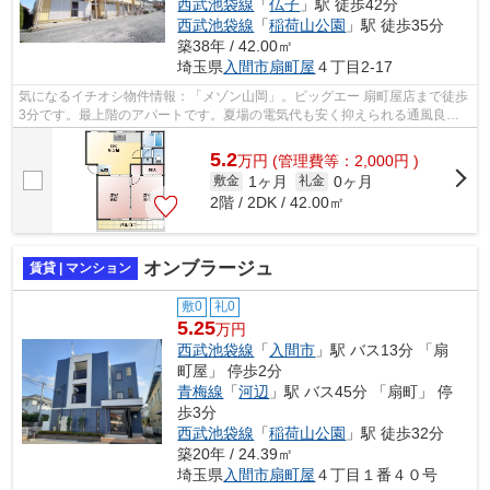
西武池袋線
「
仏子
」駅 徒歩42分
西武池袋線
「
稲荷山公園
」駅 徒歩35分
築38年 / 42.00㎡
埼玉県
入間市
扇町屋
４丁目2-17
気になるイチオシ物件情報：「メゾン山岡」。ビッグエー 扇町屋店まで徒歩
3分です。最上階のアパートです。夏場の電気代も安く抑えられる通風良好
で快適なアパートです。賃貸情報のこ...
5.2
万
円
(管理費等：2,000円 )
1ヶ月
0ヶ月
敷金
礼金
2階 / 2DK / 42.00㎡
オンブラージュ
賃貸 | マンション
敷0
礼0
5.25
万円
西武池袋線
「
入間市
」駅 バス13分 「扇
町屋」 停歩2分
青梅線
「
河辺
」駅 バス45分 「扇町」 停
歩3分
西武池袋線
「
稲荷山公園
」駅 徒歩32分
築20年 / 24.39㎡
埼玉県
入間市
扇町屋
４丁目１番４０号