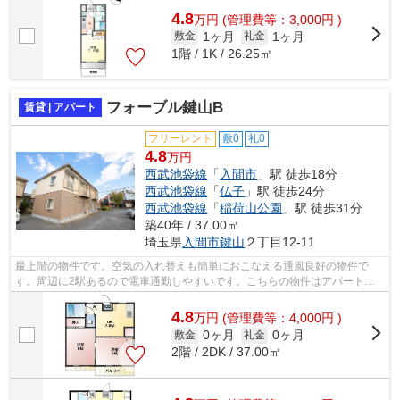
4.8
万
円
(管理費等：3,000円 )
1ヶ月
1ヶ月
敷金
礼金
1階 / 1K / 26.25㎡
フォーブル鍵山B
賃貸 | アパート
フリーレント
敷0
礼0
4.8
万円
西武池袋線
「
入間市
」駅 徒歩18分
西武池袋線
「
仏子
」駅 徒歩24分
西武池袋線
「
稲荷山公園
」駅 徒歩31分
築40年 / 37.00㎡
埼玉県
入間市
鍵山
２丁目12-11
最上階の物件です。空気の入れ替えも簡単におこなえる通風良好の物件で
す。周辺に2駅あるので電車通勤しやすいです。こちらの物件はアパートで
す。有限会社 山陽住宅では、西武池袋線...
4.8
万
円
(管理費等：4,000円 )
0ヶ月
0ヶ月
敷金
礼金
2階 / 2DK / 37.00㎡