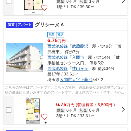
0ヶ月
1ヶ月
敷金
礼金
1階 / 1LDK / 39.30㎡
グリシーヌＡ
賃貸 | アパート
敷0
礼0
6.75
万円
西武池袋線
「
武蔵藤沢
」駅 バス9分 「藤
沢橋東」 停歩7分
西武池袋線
「
入間市
」駅 バス14分 「健
康福祉センター入口」 停歩5分
西武池袋線
「
狭山ヶ丘
」駅 徒歩34分
築17年 / 33.61㎡
埼玉県
入間市
大字上藤沢
547-2
こちらの物件はアパートです。こちらの物件、通風良好な居住環境でどなた
様の健康にも良いおすすめのアパートです。最上階のアパートです。今や必
需品ともなったネット。こちらはイン...
6.75
万
円
(管理費等：5,500円 )
0ヶ月
0ヶ月
敷金
礼金
3階 / 1LDK / 33.61㎡