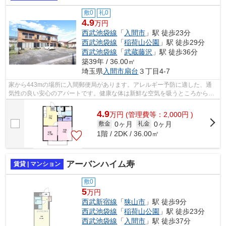
敷0
礼0
4.9
万円
西武池袋線
「
入間市
」駅 徒歩23分
西武池袋線
「
稲荷山公園
」駅 徒歩29分
西武池袋線
「
武蔵藤沢
」駅 徒歩36分
築39年 / 36.00㎡
埼玉県
入間市
扇台
３丁目4-7
家から443mの場所に入間郵便局があります。アレルギー予防に適した、通
気性の良い安心のアパートです。健康な体は新鮮な空気を吸うところから。
電車でのアクセスを快適なものにする、2...
4.9
万
円
(管理費等：2,000円 )
0ヶ月
0ヶ月
敷金
礼金
1階 / 2DK / 36.00㎡
アーバンハイム寿
賃貸 | マンション
敷0
5
万円
西武新宿線
「
狭山市
」駅 徒歩9分
西武池袋線
「
稲荷山公園
」駅 徒歩23分
西武池袋線
「
入間市
」駅 徒歩37分