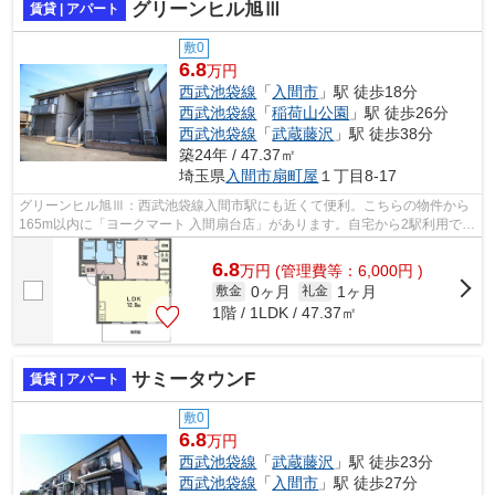
グリーンヒル旭Ⅲ
賃貸 | アパート
敷0
6.8
万円
西武池袋線
「
入間市
」駅 徒歩18分
西武池袋線
「
稲荷山公園
」駅 徒歩26分
西武池袋線
「
武蔵藤沢
」駅 徒歩38分
築24年 / 47.37㎡
埼玉県
入間市
扇町屋
１丁目8-17
グリーンヒル旭Ⅲ：西武池袋線入間市駅にも近くて便利。こちらの物件から
165m以内に「ヨークマート 入間扇台店」があります。自宅から2駅利用でき
る、利便性の高いアパートです。こちら...
6.8
万
円
(管理費等：6,000円 )
0ヶ月
1ヶ月
敷金
礼金
1階 / 1LDK / 47.37㎡
サミータウンF
賃貸 | アパート
敷0
6.8
万円
西武池袋線
「
武蔵藤沢
」駅 徒歩23分
西武池袋線
「
入間市
」駅 徒歩27分