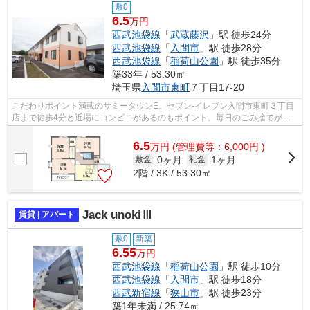
敷0
6.5
万円
西武池袋線
「
武蔵藤沢
」駅 徒歩24分
西武池袋線
「
入間市
」駅 徒歩28分
西武池袋線
「
稲荷山公園
」駅 徒歩35分
築33年 / 53.30㎡
埼玉県
入間市
東町
７丁目17-20
こだわりポイント満載のサミータウンE。セブン-イレブン入間市東町３丁目
店まで徒歩4分と近場にコンビニがあるのもポイント。毎日のごみ捨てが楽
になる敷地内ごみ置き場。お家でパソコ...
6.5
万
円
(管理費等：6,000円 )
0ヶ月
1ヶ月
敷金
礼金
2階 / 3K / 53.30㎡
Jack unokiⅢ
賃貸 | アパート
敷0
新築
6.55
万円
西武池袋線
「
稲荷山公園
」駅 徒歩10分
西武池袋線
「
入間市
」駅 徒歩18分
西武新宿線
「
狭山市
」駅 徒歩23分
築1年未満 / 25.74㎡