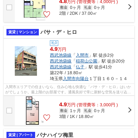
4.8
万
円
(管理費等：4,000円 )
0ヶ月
0ヶ月
敷金
礼金
2階 / 2DK / 37.00㎡
パサ・デ・ヒロ
賃貸 | マンション
礼0
4.9
万円
西武池袋線
「
入間市
」駅 徒歩2分
西武池袋線
「
稲荷山公園
」駅 徒歩20分
西武池袋線
「
仏子
」駅 徒歩41分
築22年 / 18.80㎡
埼玉県
入間市
向陽台
１丁目１６０－１４
入間市エリアでの住まいなら、住み心地も快適な「パサ・デ・ヒロ」はいか
がでしょうか。最上階のお部屋です。通風良好で常に新鮮な空気を送り込む
物件をご案内します。マンションに光...
4.9
万
円
(管理費等：3,000円 )
1ヶ月
0ヶ月
敷金
礼金
3階 / 1K / 18.80㎡
パナハイツ梅里
賃貸 | アパート