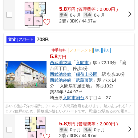
べる物件です。できるだけ早めに不動産情...
5.8
万
円
(管理費等：2,000円 )
0ヶ月
0ヶ月
敷金
礼金
2階 / 3DK / 44.97㎡
708B
賃貸 | アパート
仲手無料
フリーレント
敷0
礼0
5.8
万円
西武池袋線
「
入間市
」駅 バス13分 「扇
台四丁目」 停歩3分
西武池袋線
「
稲荷山公園
」駅 徒歩30分
西武池袋線
「
武蔵藤沢
」駅 バス14
分 「入間扇町屋団地」 停歩10分
築36年 / 44.97㎡
埼玉県
入間市
扇台
３丁目４－27
歩いて徒歩7分の場所にウエルシア入間扇台店もあります。魅力あふれる1フ
ロア2住戸のため、開放感が嬉しいアパートです。周辺に2駅あるので電車通
勤しやすいです。最上階のアパートで...
5.8
万
円
(管理費等：2,000円 )
0ヶ月
0ヶ月
敷金
礼金
2階 / 3DK / 44.97㎡