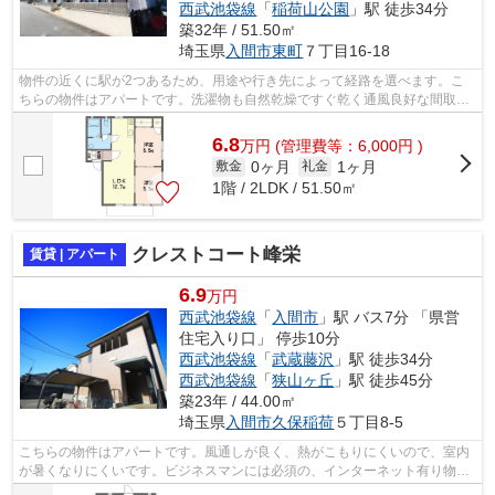
西武池袋線
「
稲荷山公園
」駅 徒歩34分
築32年 / 51.50㎡
埼玉県
入間市
東町
７丁目16-18
物件の近くに駅が2つあるため、用途や行き先によって経路を選べます。こ
ちらの物件はアパートです。洗濯物も自然乾燥ですぐ乾く通風良好な間取り
のアパート。眺望良好なアパートはこち...
6.8
万
円
(管理費等：6,000円 )
0ヶ月
1ヶ月
敷金
礼金
1階 / 2LDK / 51.50㎡
クレストコート峰栄
賃貸 | アパート
6.9
万円
西武池袋線
「
入間市
」駅 バス7分 「県営
住宅入り口」 停歩10分
西武池袋線
「
武蔵藤沢
」駅 徒歩34分
西武池袋線
「
狭山ヶ丘
」駅 徒歩45分
築23年 / 44.00㎡
埼玉県
入間市
久保稲荷
５丁目8-5
こちらの物件はアパートです。風通しが良く、熱がこもりにくいので、室内
が暑くなりにくいです。ビジネスマンには必須の、インターネット有り物件
です。入間市の地域情報や賃貸物件情...