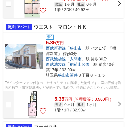
1ヶ月
0ヶ月
敷金
礼金
1階 / 2DK / 40.92㎡
ウエスト マロン・ＮＫ
賃貸 | アパート
敷0
5.35
万円
西武新宿線
「
狭山市
」駅 バス17分 「根
岸新道」 停歩3分
西武池袋線
「
入間市
」駅 徒歩30分
西武池袋線
「
稲荷山公園
」駅 徒歩40分
築17年 / 32.90㎡
埼玉県
狭山市
笹井
３丁目８－１５
TVインターフォン付きの、セキュリティに配慮した物件です。室内設備は洗
面所独立・浴室乾燥機などが揃っているので、快適に過ごしやすいお部屋に
なります。学生さんのスクールライフ...
5.35
万
円
(管理費等：3,500円 )
0ヶ月
1ヶ月
敷金
礼金
1階 / 1R / 32.90㎡