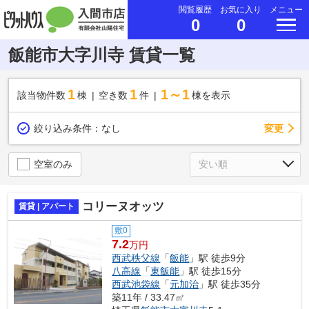
閲覧履歴
お気に入り
メニュー
0
0
飯能市大字川寺 賃貸一覧
1
1
1～1
該当物件数
棟
空き数
件
棟を表示
変更
絞り込み条件：
なし
空室のみ
コリーヌオッツ
賃貸 | アパート
敷0
7.2
万円
西武秩父線
「
飯能
」駅 徒歩9分
八高線
「
東飯能
」駅 徒歩15分
西武池袋線
「
元加治
」駅 徒歩35分
築11年 / 33.47㎡