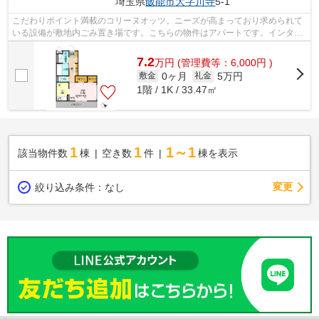
埼玉県
飯能市
大字川寺
5-1
こだわりポイント満載のコリーヌオッツ。ニーズが高まっており求められて
いる設備が敷地内ごみ置き場です。こちらの物件はアパートです。インター
ネット付きの物件です。より多くの不...
7.2
万
円
(管理費等：6,000円 )
0ヶ月
5万円
敷金
礼金
1階 / 1K / 33.47㎡
1
1
1～1
該当物件数
棟
空き数
件
棟を表示
変更
絞り込み条件：
なし