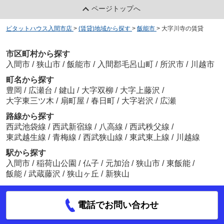
ページトップへ
ピタットハウス入間市店
>
(賃貸)地域から探す
>
飯能市
>
大字川寺の賃貸
市区町村から探す
入間市
/
狭山市
/
飯能市
/
入間郡毛呂山町
/
所沢市
/
川越市
町名から探す
豊岡
/
広瀬台
/
鍵山
/
大字双柳
/
大字上藤沢
/
大字東三ツ木
/
扇町屋
/
春日町
/
大字岩沢
/
広瀬
路線から探す
西武池袋線
/
西武新宿線
/
八高線
/
西武秩父線
/
東武越生線
/
青梅線
/
西武狭山線
/
東武東上線
/
川越線
駅から探す
入間市
/
稲荷山公園
/
仏子
/
元加治
/
狭山市
/
東飯能
/
飯能
/
武蔵藤沢
/
狭山ヶ丘
/
新狭山
電話でお問い合わせ