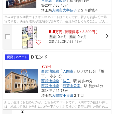
八高線
「
東飯能
」駅 徒歩41分
築20年 / 58.48㎡
埼玉県
入間市
大字仏子
２２４番地４
住みやすさが満載でイチオシのアパートはこちらです。駅より徒歩7分で帰
宅できる、快適な環境が魅力的な物件です。生活が楽しくなるには、どんな
ことが必要ですか。人それぞれあると思...
6.6
万
円
(管理費等：3,300円 )
0ヶ月
0ヶ月
敷金
礼金
2階 / 2LDK / 58.48㎡
Ｄモンド
賃貸 | アパート
7
万円
西武池袋線
「
入間市
」駅 バス13分 「坂
下」 停歩5分
西武池袋線
「
仏子
」駅 徒歩39分
西武池袋線
「
稲荷山公園
」駅 徒歩41分
築14年 / 42.78㎡
埼玉県
入間市
小谷田
２丁目
新しい生活にお勧めなのが、こちらのアパートです。入間市での住まい探し
は、地域に特化した当社にお任せ下さい！お客様のご希望に適した物件のご
紹介と、サポートを徹底いたします。...