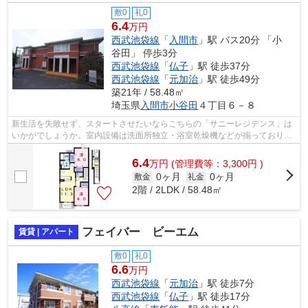
敷0
礼0
6.4
万円
西武池袋線
「
入間市
」駅 バス20分 「小
谷田」 停歩3分
西武池袋線
「
仏子
」駅 徒歩37分
西武池袋線
「
元加治
」駅 徒歩49分
築21年 / 58.48㎡
埼玉県
入間市
小谷田
４丁目６－８
新生活を失敗せず、スタートさせたいならこちらの「サニーレジデンス」は
いかがでしょうか。室内設備は洗面所独立・浴室乾燥機などが揃っており、
とても充実しています。暑い夏、寒い...
6.4
万
円
(管理費等：3,300円 )
0ヶ月
0ヶ月
敷金
礼金
2階 / 2LDK / 58.48㎡
フェイバー ビーエム
賃貸 | アパート
敷0
礼0
6.6
万円
西武池袋線
「
元加治
」駅 徒歩7分
西武池袋線
「
仏子
」駅 徒歩17分