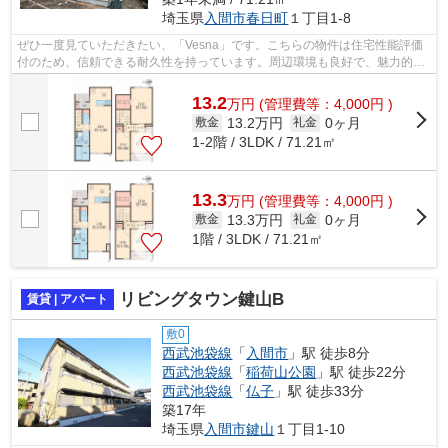
埼玉県
入間市
春日町
１丁目1-8
ぜひ一度見ていただきたい、「Vesna」です。こちらの物件は住宅性能評価
付のため、信頼できる耐久性を持っています。周辺環境も良好で、魅力的な
住環境のある、2026年築の物件です。テ...
13.2
万
円
(管理費等：4,000円 )
13.2万円
0ヶ月
敷金
礼金
1-2階 / 3LDK / 71.21㎡
13.3
万
円
(管理費等：4,000円 )
13.3万円
0ヶ月
敷金
礼金
1階 / 3LDK / 71.21㎡
リビングタウン鍵山B
賃貸 | アパート
敷0
西武池袋線
「
入間市
」駅 徒歩8分
西武池袋線
「
稲荷山公園
」駅 徒歩22分
西武池袋線
「
仏子
」駅 徒歩33分
築17年
埼玉県
入間市
鍵山
１丁目1-10