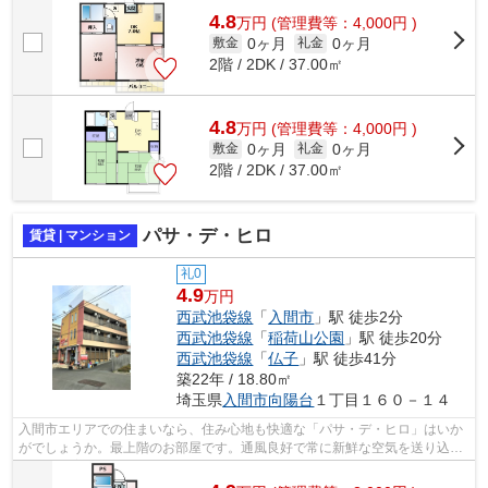
4.8
万
円
(管理費等：4,000円 )
0ヶ月
0ヶ月
敷金
礼金
2階 / 2DK / 37.00㎡
4.8
万
円
(管理費等：4,000円 )
0ヶ月
0ヶ月
敷金
礼金
2階 / 2DK / 37.00㎡
パサ・デ・ヒロ
賃貸 | マンション
礼0
4.9
万円
西武池袋線
「
入間市
」駅 徒歩2分
西武池袋線
「
稲荷山公園
」駅 徒歩20分
西武池袋線
「
仏子
」駅 徒歩41分
築22年 / 18.80㎡
埼玉県
入間市
向陽台
１丁目１６０－１４
入間市エリアでの住まいなら、住み心地も快適な「パサ・デ・ヒロ」はいか
がでしょうか。最上階のお部屋です。通風良好で常に新鮮な空気を送り込む
物件をご案内します。マンションに光...