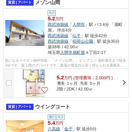
メゾン山岡
賃貸 | アパート
礼0
5.2
万円
西武池袋線
「
入間市
」駅 バス4分 「扇町
屋」 停歩4分
西武池袋線
「
仏子
」駅 徒歩42分
西武池袋線
「
稲荷山公園
」駅 徒歩35分
築38年 / 42.00㎡
埼玉県
入間市
扇町屋
４丁目2-17
気になるイチオシ物件情報：「メゾン山岡」。ビッグエー 扇町屋店まで徒歩
3分です。最上階のアパートです。夏場の電気代も安く抑えられる通風良好
で快適なアパートです。賃貸情報のこ...
5.2
万
円
(管理費等：2,000円 )
1ヶ月
0ヶ月
敷金
礼金
2階 / 2DK / 42.00㎡
ウイングコート
賃貸 | アパート
敷0
礼0
5.4
万円
八高線
「
金子
」駅 徒歩5分