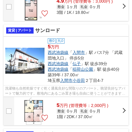
4.9
万
円
(管理費等：3,000円 )
1ヶ月
0ヶ月
敷金
礼金
3階 / 1K / 18.80㎡
サンロード
賃貸 | アパート
敷0
礼0
5
万円
西武池袋線
「
入間市
」駅 バス7分 「武蔵
団地入口」 停歩5分
西武池袋線
「
仏子
」駅 徒歩39分
西武池袋線
「
稲荷山公園
」駅 徒歩40分
築39年 / 37.00㎡
埼玉県
入間市
小谷田
２丁目4-7
洗濯物も自然乾燥ですぐ乾く通風良好な間取りのアパート。眺望良好なアパ
ートで魅力的です。敷地内にあるごみ置き場も自由に使うことができます。
こちらの物件はアパートです。有限会...
5
万
円
(管理費等：2,000円 )
0ヶ月
0ヶ月
敷金
礼金
1階 / 2DK / 37.00㎡