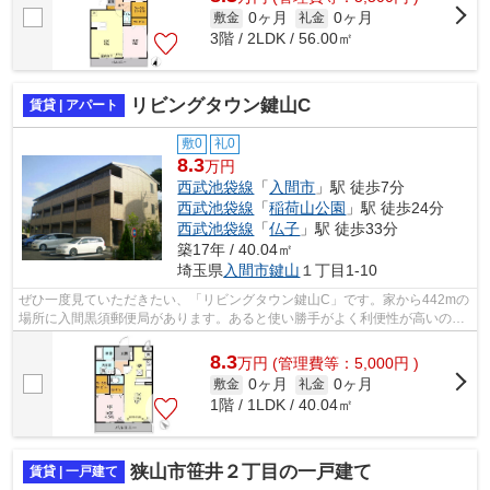
0ヶ月
0ヶ月
敷金
礼金
3階 / 2LDK / 56.00㎡
リビングタウン鍵山C
賃貸 | アパート
敷0
礼0
8.3
万円
西武池袋線
「
入間市
」駅 徒歩7分
西武池袋線
「
稲荷山公園
」駅 徒歩24分
西武池袋線
「
仏子
」駅 徒歩33分
築17年 / 40.04㎡
埼玉県
入間市
鍵山
１丁目1-10
ぜひ一度見ていただきたい、「リビングタウン鍵山C」です。家から442mの
場所に入間黒須郵便局があります。あると使い勝手がよく利便性が高いのが
敷地内ごみ置き場です。インターネット...
8.3
万
円
(管理費等：5,000円 )
0ヶ月
0ヶ月
敷金
礼金
1階 / 1LDK / 40.04㎡
狭山市笹井２丁目の一戸建て
賃貸 | 一戸建て