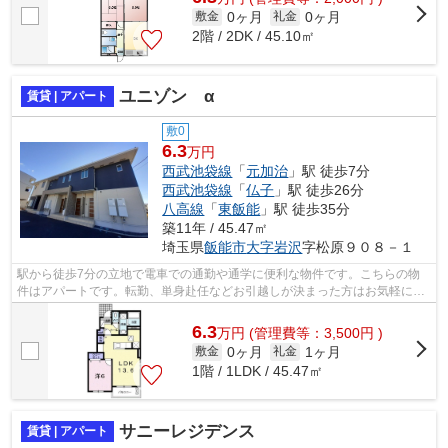
0ヶ月
0ヶ月
敷金
礼金
2階 / 2DK / 45.10㎡
ユニゾン α
賃貸 | アパート
敷0
6.3
万円
西武池袋線
「
元加治
」駅 徒歩7分
西武池袋線
「
仏子
」駅 徒歩26分
八高線
「
東飯能
」駅 徒歩35分
築11年 / 45.47㎡
埼玉県
飯能市
大字岩沢
字松原９０８－１
駅から徒歩7分の立地で電車での通勤や通学に便利な物件です。こちらの物
件はアパートです。転勤、単身赴任などお引越しが決まった方はお気軽に当
社へお問い合せ下さい。飯能市エリアや...
6.3
万
円
(管理費等：3,500円 )
0ヶ月
1ヶ月
敷金
礼金
1階 / 1LDK / 45.47㎡
サニーレジデンス
賃貸 | アパート