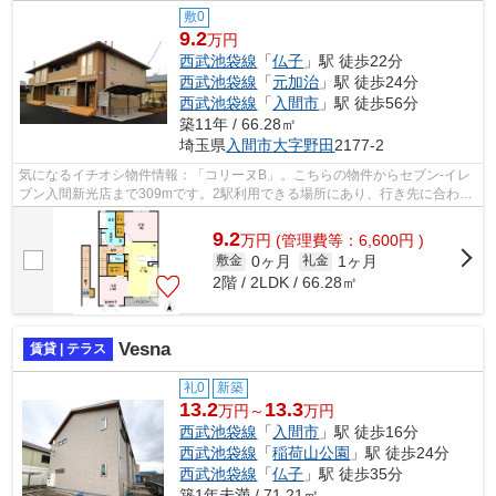
敷0
9.2
万円
西武池袋線
「
仏子
」駅 徒歩22分
西武池袋線
「
元加治
」駅 徒歩24分
西武池袋線
「
入間市
」駅 徒歩56分
築11年 / 66.28㎡
埼玉県
入間市
大字野田
2177-2
気になるイチオシ物件情報：「コリーヌB」。こちらの物件からセブン-イレ
ブン入間新光店まで309mです。2駅利用できる場所にあり、行き先に合わせ
て使い分けができます。インターネット...
9.2
万
円
(管理費等：6,600円 )
0ヶ月
1ヶ月
敷金
礼金
2階 / 2LDK / 66.28㎡
Vesna
賃貸 | テラス
礼0
新築
13.2
13.3
万円～
万円
西武池袋線
「
入間市
」駅 徒歩16分
西武池袋線
「
稲荷山公園
」駅 徒歩24分
西武池袋線
「
仏子
」駅 徒歩35分
築1年未満 / 71.21㎡