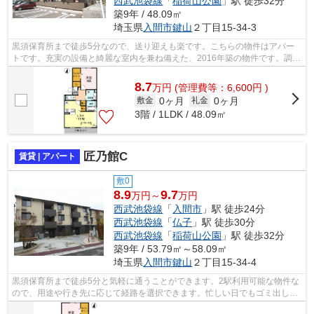
西武池袋線
「
稲荷山公園
」駅 徒歩32分
築9年 / 48.09㎡
埼玉県
入間市
鍵山
２丁目15-34-3
黒須保育所まで徒歩5分なので、送り迎えも楽です。こちらの物件はアパー
トです。充実の設備と綺麗な室内を兼ね備えた、2016年築の物件です。調べ
物も買い物もパソコン一台で。インター...
8.7
万
円
(管理費等：6,600円 )
0ヶ月
0ヶ月
敷金
礼金
3階 / 1LDK / 48.09㎡
匠乃館C
賃貸 | アパート
敷0
8.9
9.7
万円～
万円
西武池袋線
「
入間市
」駅 徒歩24分
西武池袋線
「
仏子
」駅 徒歩30分
西武池袋線
「
稲荷山公園
」駅 徒歩32分
築9年 / 53.79㎡～58.09㎡
埼玉県
入間市
鍵山
２丁目15-34-4
黒須保育所まで徒歩5分と気軽に通うことができます。2駅利用可能な物件な
ので、用途や行き先に応じて経路を選択できます。忙しい日でもゴミ出しを
サクッと終えられるように、敷地内に...