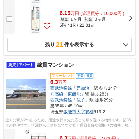
6.15
万
円
(管理費等：10,000円 )
1ヶ月
0ヶ月
敷金
礼金
5階 / 1R / 22.81㎡
21
残り
件を表示する
綿貫マンション
賃貸 | アパート
フリーレント
敷0
礼0
6.3
万円
西武池袋線
「
元加治
」駅 徒歩14分
八高線
「
東飯能
」駅 徒歩28分
西武池袋線
「
仏子
」駅 徒歩29分
築35年 / 45.10㎡
埼玉県
飯能市
大字双柳
916-2
近くに駅が2つあるため、用途や行き先に応じて駅を選べる物件です。築35
年の物件です。洗濯物も自然乾燥ですぐ乾く通風良好な間取りの物件。敷地
内ごみ置き場があるため気軽にごみ捨て...
6.3
万
円
(管理費等：2,000円 )