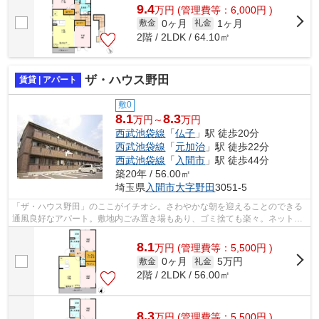
9.4
万
円
(管理費等：6,000円 )
0ヶ月
1ヶ月
敷金
礼金
2階 / 2LDK / 64.10㎡
ザ・ハウス野田
賃貸 | アパート
敷0
8.1
8.3
万円～
万円
西武池袋線
「
仏子
」駅 徒歩20分
西武池袋線
「
元加治
」駅 徒歩22分
西武池袋線
「
入間市
」駅 徒歩44分
築20年 / 56.00㎡
埼玉県
入間市
大字野田
3051-5
「ザ・ハウス野田」のここがイチオシ。さわやかな朝を迎えることのできる
通風良好なアパート。敷地内ごみ置き場もあり、ゴミ捨ても楽々。ネット回
線がある物件です。当社スタッフが地...
8.1
万
円
(管理費等：5,500円 )
0ヶ月
5万円
敷金
礼金
2階 / 2LDK / 56.00㎡
8.3
万
円
(管理費等：5,500円 )