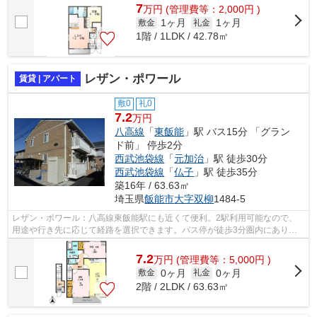
7
万
円
(管理費等：2,000円 )
1ヶ月
1ヶ月
敷金
礼金
1階 / 1LDK / 42.78㎡
レザン・ポワール
賃貸 | アパート
敷0
礼0
7.2
万円
八高線
「
東飯能
」駅 バス15分 「グラン
ド前」 停歩2分
西武池袋線
「
元加治
」駅 徒歩30分
西武池袋線
「
仏子
」駅 徒歩35分
築16年 / 63.63㎡
埼玉県
飯能市
大字双柳
1484-5
レザン・ポワール：八高線東飯能駅にも近くて便利。2駅利用可能なので、
用途や行き先に応じて経路を選択できます。バス停が徒歩3分圏内にありま
す。新たな回線工事の必要ない、インタ...
7.2
万
円
(管理費等：5,000円 )
0ヶ月
0ヶ月
敷金
礼金
2階 / 2LDK / 63.63㎡