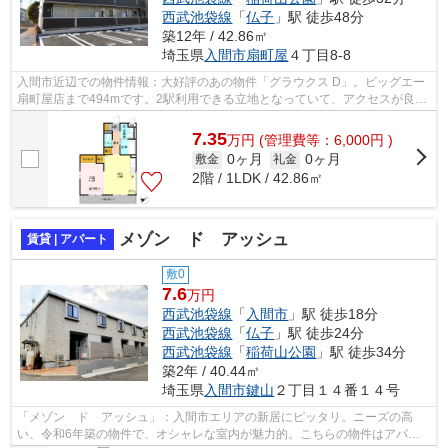
西武池袋線
「
仏子
」駅 徒歩48分
築12年 / 42.86㎡
埼玉県
入間市
扇町屋
４丁目8-8
入間市近辺での物件情報：大好評のあの物件「グラウクス D」。ビッグエー
扇町屋店まで494mです。2駅利用できる立地となっていて、アクセスが良い
です。新たな回線工事が必要ない、経...
7.35
万
円
(管理費等：6,000円 )
0ヶ月
0ヶ月
敷金
礼金
2階 / 1LDK / 42.86㎡
メゾン ド アッシュ
賃貸 | アパート
敷0
7.6
万円
西武池袋線
「
入間市
」駅 徒歩18分
西武池袋線
「
仏子
」駅 徒歩24分
西武池袋線
「
稲荷山公園
」駅 徒歩34分
築2年 / 40.44㎡
埼玉県
入間市
鍵山
２丁目１４番１４号
「メゾン ド アッシュ」：入間市エリアの新居にピッタリ。ニーズの高
い、令和6年築の物件で、オシャレな室内が魅力的。こちらの物件はアパー