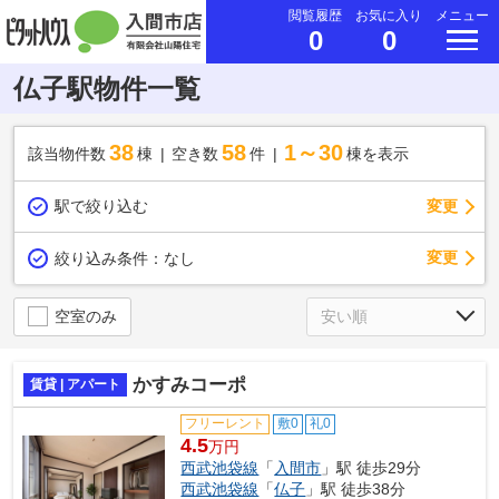
閲覧履歴
お気に入り
メニュー
0
0
仏子駅物件一覧
38
58
1～30
該当物件数
棟
空き数
件
棟を表示
駅で絞り込む
変更
変更
絞り込み条件：
なし
空室のみ
かすみコーポ
賃貸 | アパート
フリーレント
敷0
礼0
4.5
万円
西武池袋線
「
入間市
」駅 徒歩29分
西武池袋線
「
仏子
」駅 徒歩38分