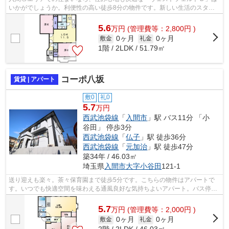
いかがでしょうか。利便性の高い徒歩8分の物件です。新しい生活のスター
トにおすすめなのが、こちらのアパート...
5.6
万
円
(管理費等：2,800円 )
0ヶ月
0ヶ月
敷金
礼金
1階 / 2LDK / 51.79㎡
コーポ八坂
賃貸 | アパート
敷0
礼0
5.7
万円
西武池袋線
「
入間市
」駅 バス11分 「小
谷田」 停歩3分
西武池袋線
「
仏子
」駅 徒歩36分
西武池袋線
「
元加治
」駅 徒歩47分
築34年 / 46.03㎡
埼玉県
入間市
大字小谷田
121-1
送り迎えも楽々。茶々保育園まで徒歩5分です。こちらの物件はアパートで
す。いつでも快適空間を味わえる通風良好な気持ちよいアパート。バス停徒
歩3分以内なので天気が悪い日も移動に...
5.7
万
円
(管理費等：2,000円 )
0ヶ月
0ヶ月
敷金
礼金