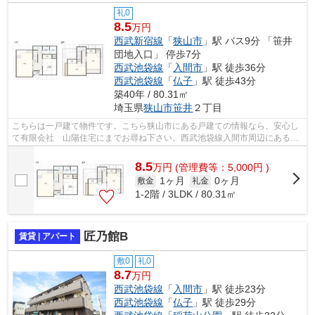
礼0
8.5
万円
西武新宿線
「
狭山市
」駅 バス9分 「笹井
団地入口」 停歩7分
西武池袋線
「
入間市
」駅 徒歩36分
西武池袋線
「
仏子
」駅 徒歩43分
築40年 / 80.31㎡
埼玉県
狭山市
笹井
２丁目
こちらは一戸建て物件です。こちら狭山市にある戸建ての情報なら、安心し
て有限会社 山陽住宅にまでお尋ね下さい。西武池袋線入間市周辺にある物
件情報を豊富に発信中です。
8.5
万
円
(管理費等：5,000円 )
1ヶ月
0ヶ月
敷金
礼金
1-2階 / 3LDK / 80.31㎡
匠乃館B
賃貸 | アパート
敷0
礼0
8.7
万円
西武池袋線
「
入間市
」駅 徒歩23分
西武池袋線
「
仏子
」駅 徒歩29分