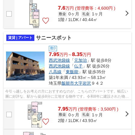
トです。ペットもOKなので、ご近所同士の...
7.6
万
円
(管理費等：4,600円 )
0ヶ月
1ヶ月
敷金
礼金
1階 / 1LDK / 40.44㎡
サニースポット
賃貸 | アパート
敷0
7.95
8.35
万円～
万円
西武池袋線
「
元加治
」駅 徒歩8分
西武池袋線
「
仏子
」駅 徒歩26分
八高線
「
東飯能
」駅 徒歩35分
築1年未満 / 43.93㎡～58.13㎡
埼玉県
飯能市
大字岩沢
９４２
今引っ越しをお考えの方におすすめなのが、こちらのアパートです。幅広い
層に好評な、駅から徒歩8分に立地する物件です。令和8年に建設された物件
です。新築物件をお探しなら、こちら...
7.95
万
円
(管理費等：3,500円 )
0ヶ月
1ヶ月
敷金
礼金
2階 / 1LDK / 43.93㎡