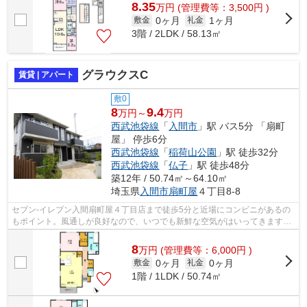
8.35
万
円
(管理費等：3,500円 )
0ヶ月
1ヶ月
敷金
礼金
3階 / 2LDK / 58.13㎡
グラウクスC
賃貸 | アパート
敷0
8
9.4
万円～
万円
西武池袋線
「
入間市
」駅 バス5分 「扇町
屋」 停歩6分
西武池袋線
「
稲荷山公園
」駅 徒歩32分
西武池袋線
「
仏子
」駅 徒歩48分
築12年 / 50.74㎡～64.10㎡
埼玉県
入間市
扇町屋
４丁目8-8
セブン-イレブン入間扇町屋４丁目店まで徒歩5分と近場にコンビニがあるの
もポイント。風通しが良好なので、いつでも新鮮な空気がはいってきます。
こちらの物件はアパートです。ネット...
8
万
円
(管理費等：6,000円 )
0ヶ月
0ヶ月
敷金
礼金
1階 / 1LDK / 50.74㎡