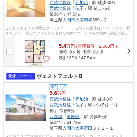
西武池袋線
「
元加治
」駅 徒歩60分
西武池袋線
「
仏子
」駅 徒歩76分
築36年 / 47.54㎡
埼玉県
入間市
大字南峯
380－2
こだわりポイント満載のウイングコート。こちらの物件はアパートです。駅
まで5分と、駅近でアクセスも良好な物件です。こちらの物件は周辺に駅が2
つあるので電車へのアクセスが便利な...
5.4
万
円
(管理費等：2,000円 )
0ヶ月
0ヶ月
敷金
礼金
2階 / 3DK / 47.54㎡
ヴェストフェルトＢ
賃貸 | アパート
敷0
礼0
5.6
万円
西武池袋線
「
元加治
」駅 徒歩8分
西武池袋線
「
仏子
」駅 バス5分 「中
橋」 停歩9分
八高線
「
東飯能
」駅 徒歩35分
築24年 / 51.79㎡
埼玉県
入間市
大字野田
３７３－１
入間市エリアでの住まいなら、住み心地も快適な「ヴェストフェルトＢ」は