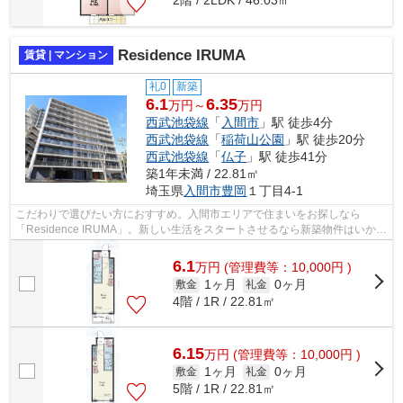
2階 / 2LDK / 46.03㎡
Residence IRUMA
賃貸 | マンション
礼0
新築
6.1
6.35
万円～
万円
西武池袋線
「
入間市
」駅 徒歩4分
西武池袋線
「
稲荷山公園
」駅 徒歩20分
西武池袋線
「
仏子
」駅 徒歩41分
築1年未満 / 22.81㎡
埼玉県
入間市
豊岡
１丁目4-1
こだわりで選びたい方におすすめ。入間市エリアで住まいをお探しなら
「Residence IRUMA」。新しい生活をスタートさせるなら新築物件はいかが
でしょうか。こちらはエレベーター付き物件...
6.1
万
円
(管理費等：10,000円 )
1ヶ月
0ヶ月
敷金
礼金
4階 / 1R / 22.81㎡
6.15
万
円
(管理費等：10,000円 )
1ヶ月
0ヶ月
敷金
礼金
5階 / 1R / 22.81㎡