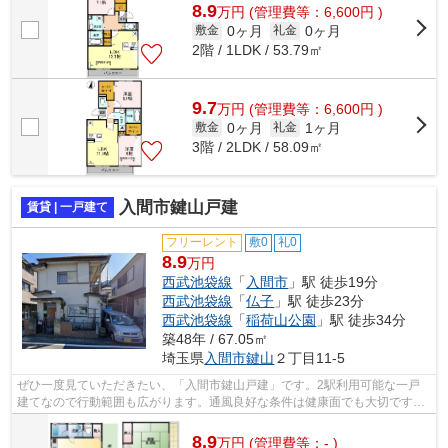
8.9
万
円
(管理費等：6,600円 )
0ヶ月
0ヶ月
敷金
礼金
2階 / 1LDK / 53.79㎡
9.7
万
円
(管理費等：6,600円 )
0ヶ月
1ヶ月
敷金
礼金
3階 / 2LDK / 58.09㎡
入間市鍵山戸建
賃貸 | 一戸建て
フリーレント
敷0
礼0
8.9
万円
西武池袋線
「
入間市
」駅 徒歩19分
西武池袋線
「
仏子
」駅 徒歩23分
西武池袋線
「
稲荷山公園
」駅 徒歩34分
築48年 / 67.05㎡
埼玉県
入間市
鍵山
２丁目11-5
ぜひ一度見ていただきたい、「入間市鍵山戸建」です。2駅利用可能な一戸
建てなので行動範囲も広がります。通風良好な条件は健康面でも大切です。
そんな観点からもおすすめの一戸建てを...
8.9
万
円
(管理費等：- )