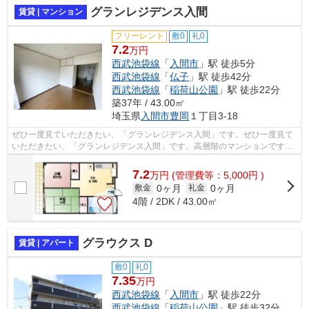
グランレジデンス入間
賃貸 | マンション
フリーレント
敷0
礼0
7.2
万円
西武池袋線
「
入間市
」駅 徒歩5分
西武池袋線
「
仏子
」駅 徒歩42分
西武池袋線
「
稲荷山公園
」駅 徒歩22分
築37年 / 43.00㎡
埼玉県
入間市
豊岡
１丁目3-18
ぜひ一度見ていただきたい、「グランレジデンス入間」です。ぜひ一度見て
いただきたい、「グランレジデンス入間」です。高層階のマンションです。
防犯対策もバッチリなマンションタイ...
7.2
万
円
(管理費等：5,000円 )
0ヶ月
0ヶ月
敷金
礼金
4階 / 2DK / 43.00㎡
グラウクス D
賃貸 | アパート
敷0
礼0
7.35
万円
西武池袋線
「
入間市
」駅 徒歩22分
西武池袋線
「
稲荷山公園
」駅 徒歩32分