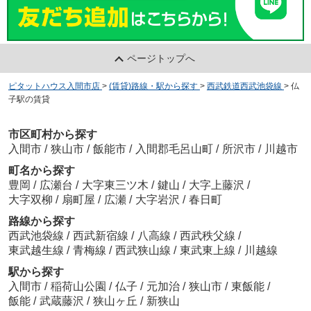
ページトップへ
ピタットハウス入間市店
>
(賃貸)路線・駅から探す
>
西武鉄道西武池袋線
>
仏
子駅の賃貸
市区町村から探す
入間市
/
狭山市
/
飯能市
/
入間郡毛呂山町
/
所沢市
/
川越市
町名から探す
豊岡
/
広瀬台
/
大字東三ツ木
/
鍵山
/
大字上藤沢
/
大字双柳
/
扇町屋
/
広瀬
/
大字岩沢
/
春日町
路線から探す
西武池袋線
/
西武新宿線
/
八高線
/
西武秩父線
/
東武越生線
/
青梅線
/
西武狭山線
/
東武東上線
/
川越線
駅から探す
入間市
/
稲荷山公園
/
仏子
/
元加治
/
狭山市
/
東飯能
/
飯能
/
武蔵藤沢
/
狭山ヶ丘
/
新狭山