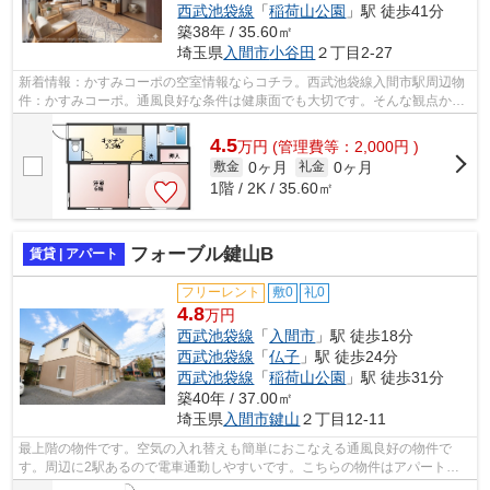
西武池袋線
「
稲荷山公園
」駅 徒歩41分
築38年 / 35.60㎡
埼玉県
入間市
小谷田
２丁目2-27
新着情報：かすみコーポの空室情報ならコチラ。西武池袋線入間市駅周辺物
件：かすみコーポ。通風良好な条件は健康面でも大切です。そんな観点から
もおすすめのアパートをご提供します...
4.5
万
円
(管理費等：2,000円 )
0ヶ月
0ヶ月
敷金
礼金
1階 / 2K / 35.60㎡
フォーブル鍵山B
賃貸 | アパート
フリーレント
敷0
礼0
4.8
万円
西武池袋線
「
入間市
」駅 徒歩18分
西武池袋線
「
仏子
」駅 徒歩24分
西武池袋線
「
稲荷山公園
」駅 徒歩31分
築40年 / 37.00㎡
埼玉県
入間市
鍵山
２丁目12-11
最上階の物件です。空気の入れ替えも簡単におこなえる通風良好の物件で
す。周辺に2駅あるので電車通勤しやすいです。こちらの物件はアパートで
す。有限会社 山陽住宅では、西武池袋線...