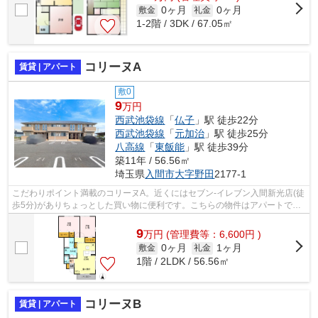
0ヶ月
0ヶ月
敷金
礼金
1-2階 / 3DK / 67.05㎡
コリーヌA
賃貸 | アパート
敷0
9
万円
西武池袋線
「
仏子
」駅 徒歩22分
西武池袋線
「
元加治
」駅 徒歩25分
八高線
「
東飯能
」駅 徒歩39分
築11年 / 56.56㎡
埼玉県
入間市
大字野田
2177-1
こだわりポイント満載のコリーヌA。近くにはセブン-イレブン入間新光店(徒
歩5分)がありちょっとした買い物に便利です。こちらの物件はアパートで
す。入居の当日からインターネットが使...
9
万
円
(管理費等：6,600円 )
0ヶ月
1ヶ月
敷金
礼金
1階 / 2LDK / 56.56㎡
コリーヌB
賃貸 | アパート