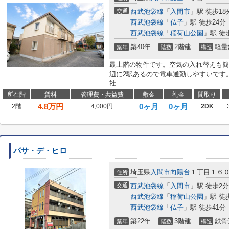
交通
西武池袋線
「
入間市
」駅 徒歩18
西武池袋線
「
仏子
」駅 徒歩24分
西武池袋線
「
稲荷山公園
」駅 徒
築40年
2階建
軽量
築年
階数
構造
最上階の物件です。空気の入れ替えも簡
辺に2駅あるので電車通勤しやすいです
社 ...
所在階
賃料
管理費・共益費
敷金
礼金
間取り
4.8
万円
0ヶ月
0ヶ月
2階
4,000円
2DK
パサ・デ・ヒロ
埼玉県
入間市
向陽台
１丁目１６
住所
交通
西武池袋線
「
入間市
」駅 徒歩2分
西武池袋線
「
稲荷山公園
」駅 徒
西武池袋線
「
仏子
」駅 徒歩41分
築22年
3階建
鉄骨
築年
階数
構造