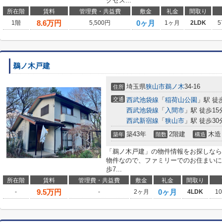
クセス...
所在階
賃料
管理費・共益費
敷金
礼金
間取り
8.6
万円
0ヶ月
1階
5,500円
1ヶ月
2LDK
5
鵜ノ木戸建
埼玉県
狭山市
鵜ノ木
34-16
住所
交通
西武池袋線
「
稲荷山公園
」駅 徒
西武池袋線
「
入間市
」駅 徒歩15
西武新宿線
「
狭山市
」駅 徒歩30
築43年
2階建
木造
築年
階数
構造
「鵜ノ木戸建」の物件情報をお探しなら
物件なので、ファミリーでのお住まいに
歩7...
所在階
賃料
管理費・共益費
敷金
礼金
間取り
9.5
万円
0ヶ月
-
-
2ヶ月
4LDK
1