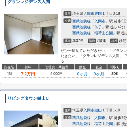
グランレジデンス入間
埼玉県
入間市
豊岡
１丁目3-18
住所
交通
西武池袋線
「
入間市
」駅 徒歩5分
西武池袋線
「
仏子
」駅 徒歩42分
西武池袋線
「
稲荷山公園
」駅 徒
築37年
7階建
鉄筋
築年
階数
構造
ぜひ一度見ていただきたい、「グランレ
だきたい、「グランレジデンス入間」で
も...
所在階
賃料
管理費・共益費
敷金
礼金
間取り
7.2
万円
0ヶ月
0ヶ月
4階
5,000円
2DK
リビングタウン鍵山C
埼玉県
入間市
鍵山
１丁目1-10
住所
交通
西武池袋線
「
入間市
」駅 徒歩7分
西武池袋線
「
稲荷山公園
」駅 徒