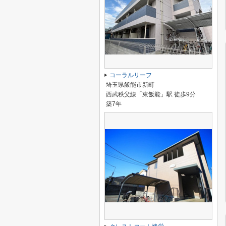
コーラルリーフ
埼玉県飯能市新町
西武秩父線「東飯能」駅 徒歩9分
築7年