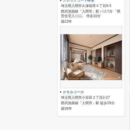
クレストコート峰栄
埼玉県入間市久保稲荷５丁目8-5
西武池袋線「入間市」駅 バス7分 「県
営住宅入り口」 停歩10分
築23年
かすみコーポ
埼玉県入間市小谷田２丁目2-27
西武池袋線「入間市」駅 徒歩29分
築38年