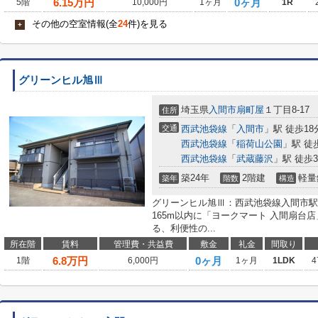
6.15
万円
0ヶ月
5階
10,000円
1ヶ月
1R
その他の空室情報(全
24
件)を見る
+
グリーンヒル旭Ⅲ
埼玉県
入間市
扇町屋
１丁目8-17
住所
交通
西武池袋線
「
入間市
」駅 徒歩18
西武池袋線
「
稲荷山公園
」駅 徒
西武池袋線
「
武蔵藤沢
」駅 徒歩3
築24年
2階建
軽量
築年
階数
構造
グリーンヒル旭Ⅲ：西武池袋線入間市駅
165m以内に「ヨークマート 入間扇台
る、利便性の...
所在階
賃料
管理費・共益費
敷金
礼金
間取り
6.8
万円
0ヶ月
1階
6,000円
1ヶ月
1LDK
4