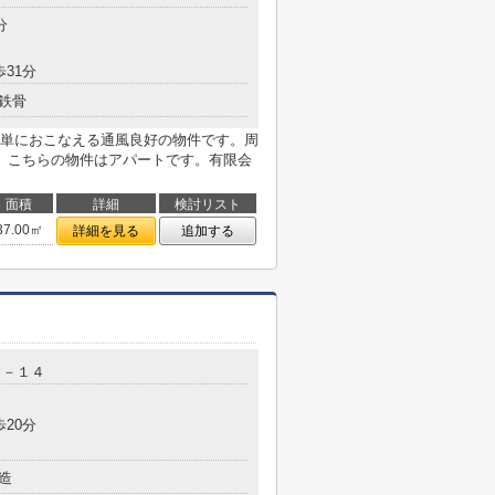
分
歩31分
鉄骨
単におこなえる通風良好の物件です。周
。こちらの物件はアパートです。有限会
面積
詳細
検討リスト
37.00㎡
詳細を見る
追加する
０－１４
歩20分
造