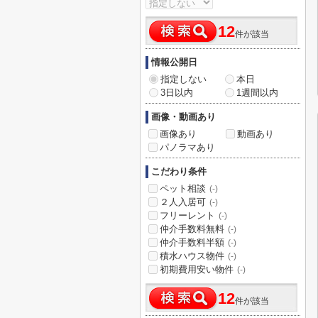
12
件が該当
情報公開日
指定しない
本日
3日以内
1週間以内
画像・動画あり
画像あり
動画あり
パノラマあり
こだわり条件
ペット相談
(-)
２人入居可
(-)
フリーレント
(-)
仲介手数料無料
(-)
仲介手数料半額
(-)
積水ハウス物件
(-)
初期費用安い物件
(-)
12
件が該当