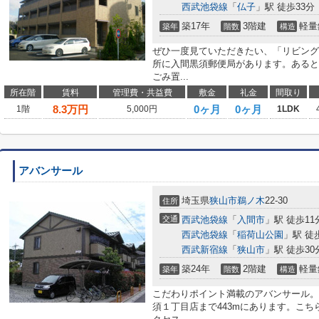
西武池袋線
「
仏子
」駅 徒歩33分
築17年
3階建
軽量
築年
階数
構造
ぜひ一度見ていただきたい、「リビング
所に入間黒須郵便局があります。あると
ごみ置...
所在階
賃料
管理費・共益費
敷金
礼金
間取り
8.3
万円
0ヶ月
0ヶ月
1階
5,000円
1LDK
アバンサール
埼玉県
狭山市
鵜ノ木
22-30
住所
交通
西武池袋線
「
入間市
」駅 徒歩11
西武池袋線
「
稲荷山公園
」駅 徒
西武新宿線
「
狭山市
」駅 徒歩30
築24年
2階建
軽量
築年
階数
構造
こだわりポイント満載のアバンサール。
須１丁目店まで443mにあります。こち