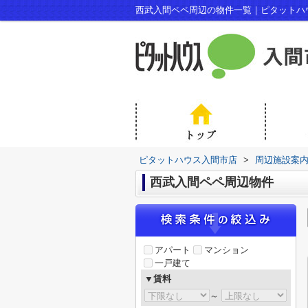
西武入間ペペ周辺の物件一覧｜ピタットハ
ピタットハウス入間市店
>
周辺施設案
西武入間ペペ周辺物件
アパート
マンション
一戸建て
▼賃料
～