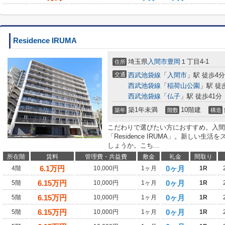
Residence IRUMA
埼玉県
入間市
豊岡
１丁目4-1
住所
交通
西武池袋線
「
入間市
」駅 徒歩4分
西武池袋線
「
稲荷山公園
」駅 徒
西武池袋線
「
仏子
」駅 徒歩41分
築1年未満
10階建
築年
階数
構造
こだわりで選びたい方におすすめ。入間
「Residence IRUMA」。新しい
しょうか。こち...
所在階
賃料
管理費・共益費
敷金
礼金
間取り
6.1
万円
0ヶ月
4階
10,000円
1ヶ月
1R
6.15
万円
0ヶ月
5階
10,000円
1ヶ月
1R
6.15
万円
0ヶ月
5階
10,000円
1ヶ月
1R
6.15
万円
0ヶ月
5階
10,000円
1ヶ月
1R