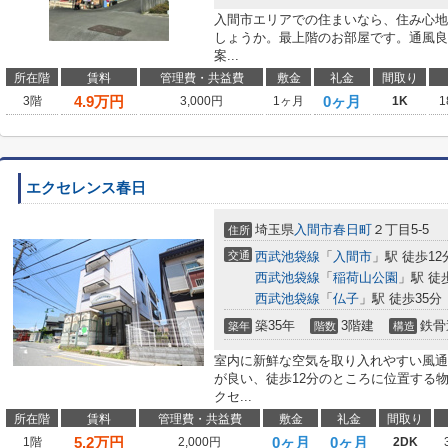
入間市エリアでの住まいなら、住み心地
しょうか。最上階のお部屋です。通風良
案...
所在階
賃料
管理費・共益費
敷金
礼金
間取り
4.9
万円
0ヶ月
3階
3,000円
1ヶ月
1K
1
エクセレンス春日
埼玉県
入間市
春日町
２丁目5-5
住所
交通
西武池袋線
「
入間市
」駅 徒歩12
西武池袋線
「
稲荷山公園
」駅 徒
西武池袋線
「
仏子
」駅 徒歩35分
築35年
3階建
鉄骨
築年
階数
構造
室内に新鮮な空気を取り入れやすい風通
が良い、徒歩12分のところに位置する
クセ...
所在階
賃料
管理費・共益費
敷金
礼金
間取り
5.2
万円
0ヶ月
0ヶ月
1階
2,000円
2DK