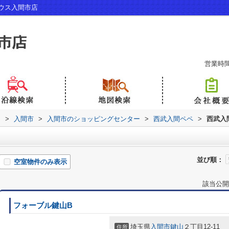
ウス入間市店
営業時間：
内
>
入間市
>
入間市のショッピングセンター
>
西武入間ペペ
>
西武入
並び順：
空室物件のみ表示
該当公開
フォーブル鍵山B
埼玉県
入間市
鍵山
２丁目12-11
住所