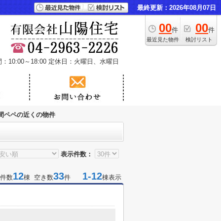
最終更新：2026年08月07日
00
00
件
件
最近見た物件
検討リスト
10:00～18:00
定休日：火曜日、水曜日
間ペペの近くの物件
表示件数：
12
33
1-12
件数
棟 空き数
件
棟表示