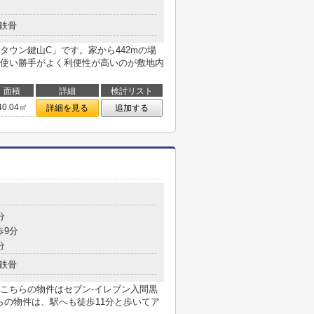
鉄骨
タウン鍵山C」です。家から442mの場
使い勝手がよく利便性が高いのが敷地内
面積
詳細
検討リスト
40.04㎡
詳細を見る
追加する
分
歩9分
分
鉄骨
こちらの物件はセブン-イレブン入間黒
らの物件は、駅へも徒歩11分と歩いてア