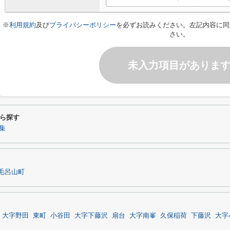
※
利用規約
及び
プライバシーポリシー
を必ずお読みください。左記内容に同
さい。
未入力項目がありま
ら探す
集
毛呂山町
大字野田
東町
小谷田
大字下藤沢
扇台
大字南峯
久保稲荷
下藤沢
大字