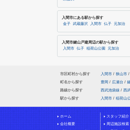
入間市にある駅から探す
金子
武蔵藤沢
入間市
仏子
元加治
入間市鍵山戸建周辺の駅から探す
入間市
仏子
稲荷山公園
元加治
市区町村から探す
入間市
/
狭山市
/
町名から探す
豊岡
/
広瀬台
/
路線から探す
西武池袋線
/
西
駅から探す
入間市
/
稲荷山
ホーム
スタッフ紹介
会社概要
周辺施設検索