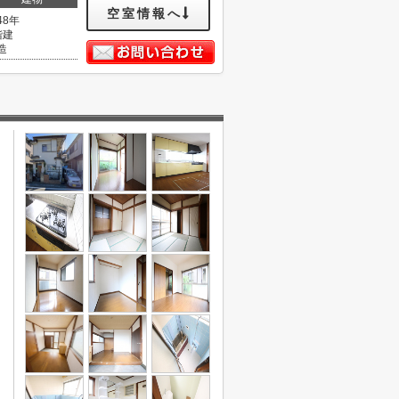
空室情報へ
48年
階建
造