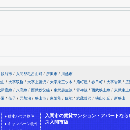
飯能市
/
入間郡毛呂山町
/
所沢市
/
川越市
鍵山
/
大字双柳
/
大字上藤沢
/
大字東三ツ木
/
扇町屋
/
春日町
/
大字岩沢
/
広
武新宿線
/
八高線
/
西武秩父線
/
東武越生線
/
青梅線
/
西武狭山線
/
東武東上
公園
/
仏子
/
元加治
/
狭山市
/
東飯能
/
飯能
/
武蔵藤沢
/
狭山ヶ丘
/
新狭山
入間市の賃貸マンション・アパートなら
積水ハウス物件
ス入間市店
キャンペーン物件