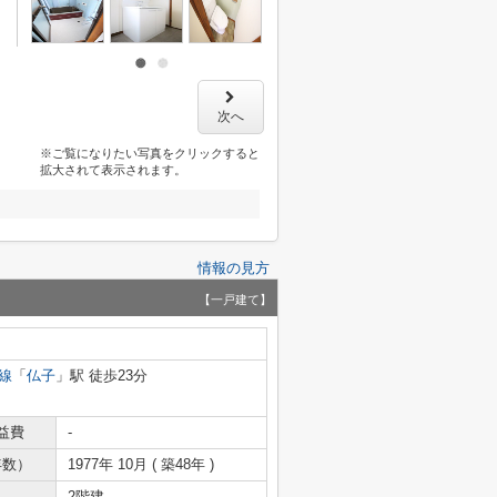
次へ
※ご覧になりたい写真をクリックすると
拡大されて表示されます。
情報の見方
【一戸建て】
線
「
仏子
」駅 徒歩23分
益費
-
年数）
1977年 10月 ( 築48年 )
2階建