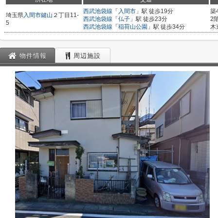
西武池袋線
「
入間市
」駅 徒歩19分
築
埼玉県
入間市
鍵山
２丁目11-
西武池袋線
「
仏子
」駅 徒歩23分
2
5
西武池袋線
「
稲荷山公園
」駅 徒歩34分
木
物件情報
周辺施設