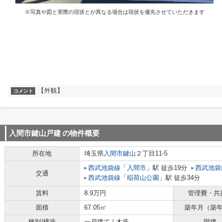
※写真や図と実際の現状とが異なる場合は現状を優先させていただきます
【外観】
コメント
入間市鍵山戸建
の物件概要
所在地
埼玉県
入間市
鍵山
２丁目11-5
西武池袋線
「
入間市
」駅 徒歩19分
西武池袋
交通
西武池袋線
「
稲荷山公園
」駅 徒歩34分
賃料
8.9万円
管理費・共
面積
67.05㎡
築年月（築
種別/構造
一戸建て / 木造
階建