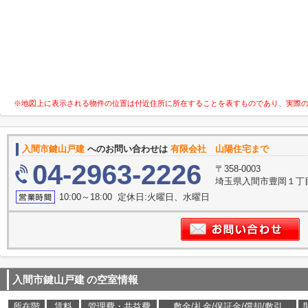
※地図上に表示される物件の位置は付近住所に所在することを表すものであり、実際
入間市鍵山戸建
へのお問い合わせは
有限会社 山陽住宅まで
04-2963-2226
〒358-0003
埼玉県入間市豊岡１丁目2
10:00～18:00 定休日:火曜日、水曜日
入間市鍵山戸建
の空室情報
所在階
賃料
管理費・共益費
敷金/礼金/保証金/償却/敷引