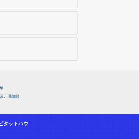
瀬
線
/
川越線
ピタットハウ