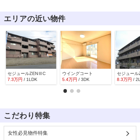
エリアの近い物件
セジュールZENⅢC
ウイングコート
セジュール
7.3
万
円
/ 1LDK
5.4
万
円
/ 3DK
8.3
万
円
/ 2
こだわり特集
女性必見物件特集