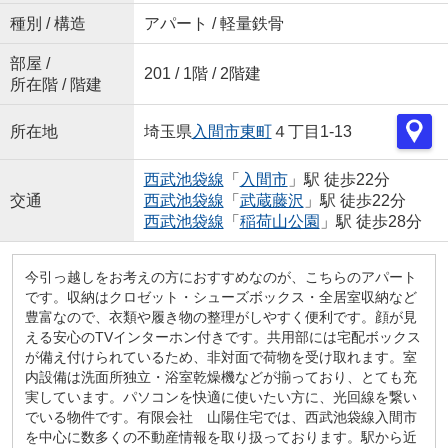
種別 / 構造
アパート / 軽量鉄骨
部屋 /
201 / 1階 / 2階建
所在階 / 階建
所在地
埼玉県
入間市
東町
４丁目1-13
西武池袋線
「
入間市
」駅 徒歩22分
交通
西武池袋線
「
武蔵藤沢
」駅 徒歩22分
西武池袋線
「
稲荷山公園
」駅 徒歩28分
今引っ越しをお考えの方におすすめなのが、こちらのアパート
です。収納はクロゼット・シューズボックス・全居室収納など
豊富なので、衣類や履き物の整理がしやすく便利です。顔が見
える安心のTVインターホン付きです。共用部には宅配ボックス
が備え付けられているため、非対面で荷物を受け取れます。室
内設備は洗面所独立・浴室乾燥機などが揃っており、とても充
実しています。パソコンを快適に使いたい方に、光回線を繋い
でいる物件です。有限会社 山陽住宅では、西武池袋線入間市
を中心に数多くの不動産情報を取り扱っております。駅から近