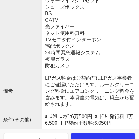
ウォークインクロゼット
シューズボックス
BS
CATV
光ファイバー
ネット使用料無料
TVモニタ付インターホン
宅配ボックス
24時間緊急通報システム
複層ガラス
防犯カメラ
LPガス料金はご契約前にLPガス事業者
にご確認いただけます。ルームクリーニ
備考
ング料金にエアコンクリーニング料金を
含みます。本貸室の電気は、貸主から配
給されます。
ﾙｰﾑｸﾘｰﾆﾝｸﾞ:6万500円 ｶｰﾄﾞｷｰ発行料:1万
条件(その他)
6,500円 P契約手数料:6,050円