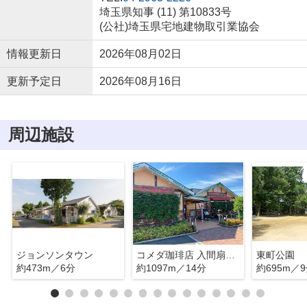
埼玉県知事 (11) 第10833号
(公社)埼玉県宅地建物取引業協会
情報更新日
2026年08月02日
更新予定日
2026年08月16日
周辺施設
ジョンソンタウン
コメダ珈琲店 入間扇台店
東町公園
約473m／6分
約1097m／14分
約695m／