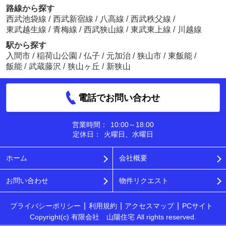
路線から探す
西武池袋線
/
西武新宿線
/
八高線
/
西武秩父線
/
東武越生線
/
青梅線
/
西武狭山線
/
東武東上線
/
川越線
駅から探す
入間市
/
稲荷山公園
/
仏子
/
元加治
/
狭山市
/
東飯能
/
飯能
/
武蔵藤沢
/
狭山ヶ丘
/
新狭山
電話でお問い合わせ
営業時間：
10:00～18:00
定休日：
火曜日、水曜日
ホーム
会社概要
お問い合わせ
物件リクエスト
プライバシーポリシー
利用規約
アクセスマップ
PCサイト
Copyright(c) 有限会社 山陽住宅 All rights reserved.