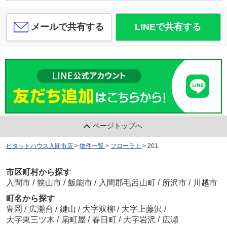
メールで共有する
LINEで共有する
ページトップへ
ピタットハウス入間市店
>
物件一覧
>
フローラⅠ
>
201
市区町村から探す
入間市
/
狭山市
/
飯能市
/
入間郡毛呂山町
/
所沢市
/
川越市
町名から探す
豊岡
/
広瀬台
/
鍵山
/
大字双柳
/
大字上藤沢
/
大字東三ツ木
/
扇町屋
/
春日町
/
大字岩沢
/
広瀬