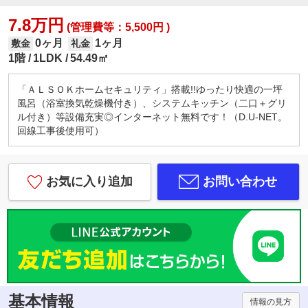
7.8万円
(管理費等：5,500円 )
0ヶ月
1ヶ月
敷金
礼金
1階
1LDK
54.49㎡
「ＡＬＳＯＫホームセキュリティ」搭載!!ゆったり快適の一坪
風呂（浴室換気乾燥機付き）、システムキッチン（二口＋グリ
ル付き）等設備充実◎インターネット無料です！（D.U-NET。
回線工事後使用可）
お気に入り追加
お問い合わせ
基本情報
情報の見方