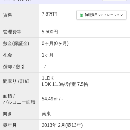
7.8万円
賃料
初期費用シミュレーション
管理費等
5,500円
敷金(保証金)
0ヶ月(0ヶ月)
礼金
1ヶ月
償却 / 敷引
- / -
1LDK
間取り / 詳細
LDK 11.3帖
/
洋室 7.5帖
面積 /
54.49㎡ / -
バルコニー面積
向き
南東
築年月
2013年 2月(築13年)