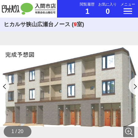
閲覧履歴
お気に入り
メニュー
1
0
ヒカルサ狭山広瀬台ノース (
9
室)
1 / 20