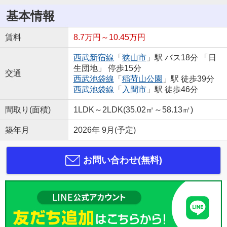
基本情報
賃料
8.7万円～10.45万円
西武新宿線
「
狭山市
」駅 バス18分 「日
生団地」 停歩15分
交通
西武池袋線
「
稲荷山公園
」駅 徒歩39分
西武池袋線
「
入間市
」駅 徒歩46分
間取り(面積)
1LDK～2LDK(35.02㎡～58.13㎡)
築年月
2026年 9月(予定)
お問い合わせ(無料)