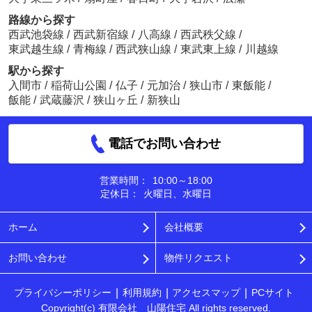
路線から探す
西武池袋線
/
西武新宿線
/
八高線
/
西武秩父線
/
東武越生線
/
青梅線
/
西武狭山線
/
東武東上線
/
川越線
駅から探す
入間市
/
稲荷山公園
/
仏子
/
元加治
/
狭山市
/
東飯能
/
飯能
/
武蔵藤沢
/
狭山ヶ丘
/
新狭山
電話でお問い合わせ
営業時間：
10:00～18:00
定休日：
火曜日、水曜日
ホーム
会社概要
お問い合わせ
物件リクエスト
プライバシーポリシー
利用規約
アクセスマップ
PCサイト
Copyright(c) 有限会社 山陽住宅 All rights reserved.