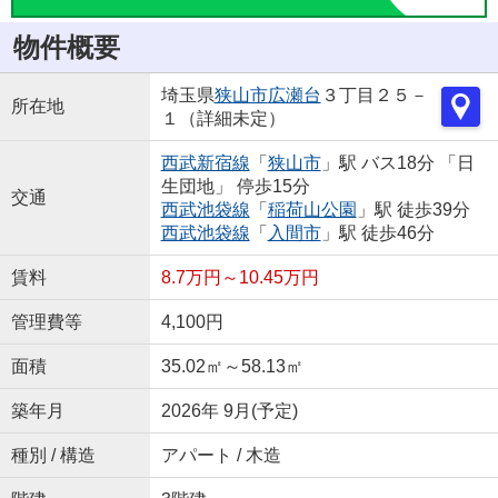
物件概要
埼玉県
狭山市
広瀬台
３丁目２５－
所在地
１（詳細未定）
西武新宿線
「
狭山市
」駅 バス18分 「日
生団地」 停歩15分
交通
西武池袋線
「
稲荷山公園
」駅 徒歩39分
西武池袋線
「
入間市
」駅 徒歩46分
賃料
8.7万円～10.45万円
管理費等
4,100円
面積
35.02㎡～58.13㎡
築年月
2026年 9月(予定)
種別 / 構造
アパート / 木造