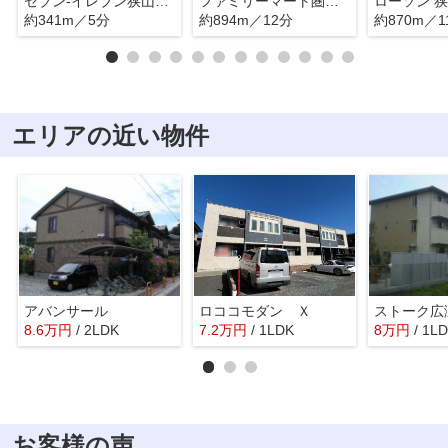
セブン-イレブン狭山上広瀬店
ファミリーマート圏央道狭山店
約341m／5分
約894m／12分
約870m／1
エリアの近い物件
アバンサール
ロココモダン Ｘ
ストーク広
8.6
万
円
/ 2LDK
7.2
万
円
/ 1LDK
8
万
円
/ 1L
お客様の声