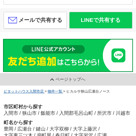
メールで共有する
LINEで共有する
ページトップへ
ピタットハウス入間市店
>
物件一覧
>
ヒカルサ狭山広瀬台ノース
市区町村から探す
入間市
/
狭山市
/
飯能市
/
入間郡毛呂山町
/
所沢市
/
川越市
町名から探す
豊岡
/
広瀬台
/
鍵山
/
大字双柳
/
大字上藤沢
/
大字東三ツ木
/
扇町屋
/
春日町
/
大字岩沢
/
広瀬