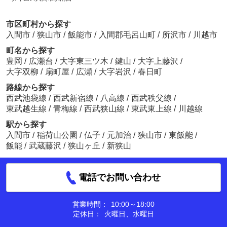
市区町村から探す
入間市
/
狭山市
/
飯能市
/
入間郡毛呂山町
/
所沢市
/
川越市
町名から探す
豊岡
/
広瀬台
/
大字東三ツ木
/
鍵山
/
大字上藤沢
/
大字双柳
/
扇町屋
/
広瀬
/
大字岩沢
/
春日町
路線から探す
西武池袋線
/
西武新宿線
/
八高線
/
西武秩父線
/
東武越生線
/
青梅線
/
西武狭山線
/
東武東上線
/
川越線
駅から探す
入間市
/
稲荷山公園
/
仏子
/
元加治
/
狭山市
/
東飯能
/
飯能
/
武蔵藤沢
/
狭山ヶ丘
/
新狭山
電話でお問い合わせ
営業時間：
10:00～18:00
定休日：
火曜日、水曜日