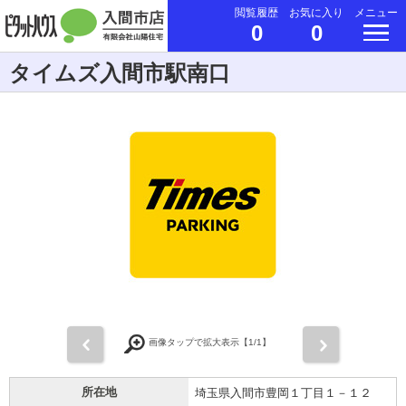
閲覧履歴
お気に入り
メニュー
0
0
タイムズ入間市駅南口
前
次
画像タップで拡大表示【
1
/1】
所在地
埼玉県入間市豊岡１丁目１－１２