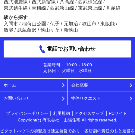
西武池袋線
/
西武新宿線
/
八高線
/
西武秩父線
/
東武越生線
/
青梅線
/
西武狭山線
/
東武東上線
/
川越線
駅から探す
入間市
/
稲荷山公園
/
仏子
/
元加治
/
狭山市
/
東飯能
/
飯能
/
武蔵藤沢
/
狭山ヶ丘
/
新狭山
電話でお問い合わせ
営業時間：
10:00～18:00
定休日：
火曜日、水曜日
ホーム
会社概要
お問い合わせ
物件リクエスト
プライバシーポリシー
利用規約
アクセスマップ
PCサイト
Copyright(c) 有限会社 山陽住宅 All rights reserved.
ピタットハウスの加盟店は独立自営であり、各店舗の責任のもと運営を