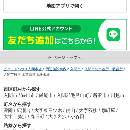
地図アプリで開く
ページトップへ
ピタットハウス入間市店
>
周辺施設案内
>
入間市
>
入間市の市役所・区役所
>
入間市役所 水道部鍵山浄水場
市区町村から探す
入間市
/
狭山市
/
飯能市
/
入間郡毛呂山町
/
所沢市
/
川越市
町名から探す
豊岡
/
広瀬台
/
大字東三ツ木
/
鍵山
/
大字双柳
/
扇町屋
/
大字上藤沢
/
春日町
/
大字岩沢
/
小谷田
路線から探す