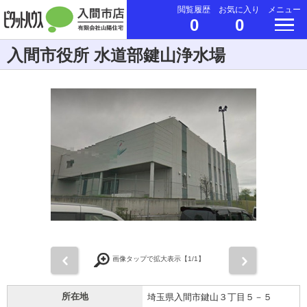
閲覧履歴
お気に入り
メニュー
0
0
入間市役所 水道部鍵山浄水場
前
次
画像タップで拡大表示【
1
/1】
所在地
埼玉県入間市鍵山３丁目５－５