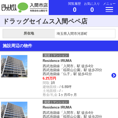
閲覧履歴
お気に入り
メニュー
0
0
ドラッグセイムス入間ペペ店
所在地
埼玉県入間市河原町
施設周辺の物件
賃貸｜マンション
Residence IRUMA
西武池袋線「入間市」駅 徒歩4分
西武池袋線「稲荷山公園」駅 徒歩20分
西武池袋線「仏子」駅 徒歩41分
6.25万円
間取:
1R
建物面積:
- / 6.89坪
土地面積:
- / -
敷金/礼金:
1ヶ月/0ヶ月
賃貸｜マンション
Residence IRUMA
西武池袋線「入間市」駅 徒歩4分
西武池袋線「稲荷山公園」駅 徒歩20分