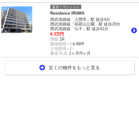
賃貸｜マンション
Residence IRUMA
西武池袋線「入間市」駅 徒歩4分
西武池袋線「稲荷山公園」駅 徒歩20分
西武池袋線「仏子」駅 徒歩41分
6.3万円
間取:
1R
建物面積:
- / 6.89坪
土地面積:
- / -
敷金/礼金:
1ヶ月/0ヶ月
近くの物件をもっと見る