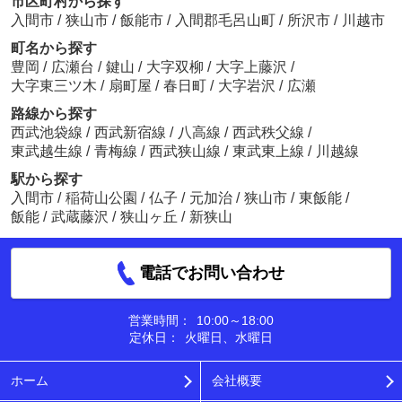
市区町村から探す
入間市
/
狭山市
/
飯能市
/
入間郡毛呂山町
/
所沢市
/
川越市
町名から探す
豊岡
/
広瀬台
/
鍵山
/
大字双柳
/
大字上藤沢
/
大字東三ツ木
/
扇町屋
/
春日町
/
大字岩沢
/
広瀬
路線から探す
西武池袋線
/
西武新宿線
/
八高線
/
西武秩父線
/
東武越生線
/
青梅線
/
西武狭山線
/
東武東上線
/
川越線
駅から探す
入間市
/
稲荷山公園
/
仏子
/
元加治
/
狭山市
/
東飯能
/
飯能
/
武蔵藤沢
/
狭山ヶ丘
/
新狭山
電話でお問い合わせ
営業時間：
10:00～18:00
定休日：
火曜日、水曜日
ホーム
会社概要