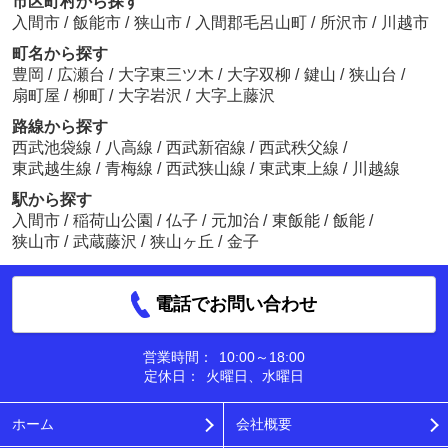
市区町村から探す
入間市
/
飯能市
/
狭山市
/
入間郡毛呂山町
/
所沢市
/
川越市
町名から探す
豊岡
/
広瀬台
/
大字東三ツ木
/
大字双柳
/
鍵山
/
狭山台
/
扇町屋
/
柳町
/
大字岩沢
/
大字上藤沢
路線から探す
西武池袋線
/
八高線
/
西武新宿線
/
西武秩父線
/
東武越生線
/
青梅線
/
西武狭山線
/
東武東上線
/
川越線
駅から探す
入間市
/
稲荷山公園
/
仏子
/
元加治
/
東飯能
/
飯能
/
狭山市
/
武蔵藤沢
/
狭山ヶ丘
/
金子
電話でお問い合わせ
営業時間：
10:00～18:00
定休日：
火曜日、水曜日
ホーム
会社概要