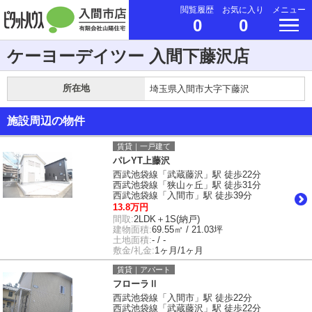
閲覧履歴
お気に入り
メニュー
0
0
ケーヨーデイツー 入間下藤沢店
所在地
埼玉県入間市大字下藤沢
施設周辺の物件
賃貸｜一戸建て
パレYT上藤沢
西武池袋線「武蔵藤沢」駅 徒歩22分
西武池袋線「狭山ヶ丘」駅 徒歩31分
西武池袋線「入間市」駅 徒歩39分
13.8万円
間取:
2LDK＋1S(納戸)
建物面積:
69.55㎡ / 21.03坪
土地面積:
- / -
敷金/礼金:
1ヶ月/1ヶ月
賃貸｜アパート
フローラⅡ
西武池袋線「入間市」駅 徒歩22分
西武池袋線「武蔵藤沢」駅 徒歩22分