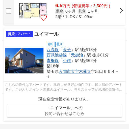
6.5
万
円
(管理費等：3,500円 )
0ヶ月
1ヶ月
敷金
礼金
2階 / 1LDK / 51.09㎡
ユイマール
賃貸 | アパート
敷0
礼0
八高線
「
金子
」駅 徒歩13分
西武池袋線
「
元加治
」駅 徒歩61分
青梅線
「
小作
」駅 徒歩62分
築18年
埼玉県
入間市
大字木蓮寺
字出口６５４－
１
こちらの物件はアパートです。風通しが良好な物件です。最上階のアパート
です。こだわりポイント満載のユイマール。当社スタッフが地域の賃貸情報
をご提供いたします。お客様のこだわ...
現在空室情報がありません。
「ユイマール」への
お問い合わせはこちら