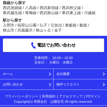
路線から探す
西武池袋線
/
八高線
/
西武新宿線
/
西武秩父線
/
東武越生線
/
青梅線
/
西武狭山線
/
東武東上線
/
川越線
駅から探す
入間市
/
稲荷山公園
/
仏子
/
元加治
/
東飯能
/
飯能
/
狭山市
/
武蔵藤沢
/
狭山ヶ丘
/
金子
電話でお問い合わせ
営業時間：
10:00～18:00
定休日：
火曜日、水曜日
ホーム
会社概要
お問い合わせ
物件リクエスト
プライバシーポリシー
利用規約
アクセスマップ
PCサイト
Copyright(c) 有限会社 山陽住宅 All rights reserved.