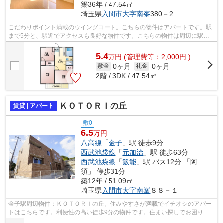
築36年 / 47.54㎡
埼玉県
入間市
大字南峯
380－2
こだわりポイント満載のウイングコート。こちらの物件はアパートです。駅
まで5分と、駅近でアクセスも良好な物件です。こちらの物件は周辺に駅が2
つあるので電車へのアクセスが便利な...
5.4
万
円
(管理費等：2,000円 )
0ヶ月
0ヶ月
敷金
礼金
2階 / 3DK / 47.54㎡
ＫＯＴＯＲＩの丘
賃貸 | アパート
敷0
6.5
万円
八高線
「
金子
」駅 徒歩9分
西武池袋線
「
元加治
」駅 徒歩63分
西武池袋線
「
飯能
」駅 バス12分 「阿
須」 停歩31分
築12年 / 51.09㎡
埼玉県
入間市
大字南峯
８８－１
金子駅周辺物件：ＫＯＴＯＲＩの丘。住みやすさが満載でイチオシのアパー
トはこちらです。利便性の高い徒歩9分の物件です。住まい探しでお困りの
方に、当社が取り扱う物件のご紹介をい...