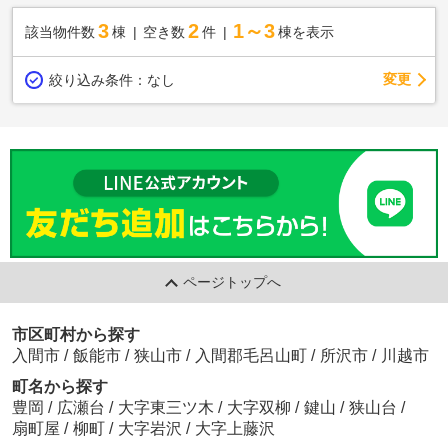
3
2
1～3
該当物件数
棟
空き数
件
棟を表示
変更
絞り込み条件：
なし
ページトップへ
市区町村から探す
入間市
/
飯能市
/
狭山市
/
入間郡毛呂山町
/
所沢市
/
川越市
町名から探す
豊岡
/
広瀬台
/
大字東三ツ木
/
大字双柳
/
鍵山
/
狭山台
/
扇町屋
/
柳町
/
大字岩沢
/
大字上藤沢