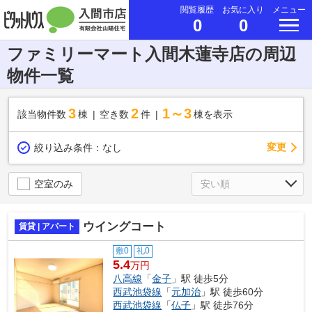
閲覧履歴
お気に入り
メニュー
0
0
ファミリーマート入間木蓮寺店の周辺
物件一覧
3
2
1～3
該当物件数
棟
空き数
件
棟を表示
変更
絞り込み条件：
なし
空室のみ
ウイングコート
賃貸 | アパート
敷0
礼0
5.4
万円
八高線
「
金子
」駅 徒歩5分
西武池袋線
「
元加治
」駅 徒歩60分
西武池袋線
「
仏子
」駅 徒歩76分