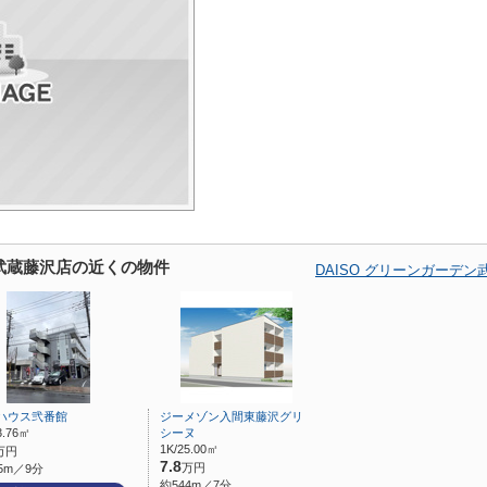
ン武蔵藤沢店の近くの物件
DAISO グリーンガーデ
ハウス弐番館
ジーメゾン入間東藤沢グリ
3.76㎡
シーヌ
1K/25.00㎡
万円
7.8
万円
5m／9分
約544m／7分