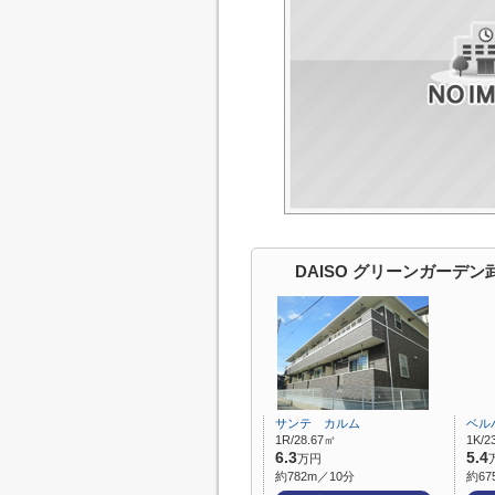
DAISO グリーンガーデ
サンテ カルム
ベル
1R/28.67㎡
1K/2
6.3
5.4
万円
約782m／10分
約67