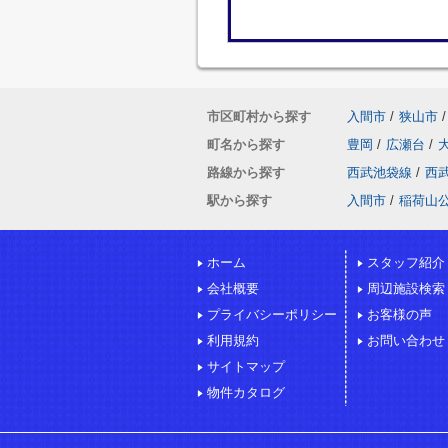
市区町村から探す
入間市
/
狭山市
/
町名から探す
豊岡
/
広瀬台
/
路線から探す
西武池袋線
/
西
駅から探す
入間市
/
稲荷山
ホーム
スタッフ紹介
会社概要
周辺施設検索
プライバシーポリシー
お客様の声
利用規約
お問い合わせ
サイトマップ
物件カタログ