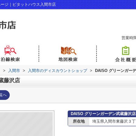
報ページ｜ピタットハウス入間市店
営業時間：
内
>
入間市
>
入間市のディスカウントショップ
>
DAISO グリーンガ
武蔵藤沢店
覧へ
DAISO グリーンガーデン武蔵藤沢
所在地
埼玉県入間市東藤沢３丁目