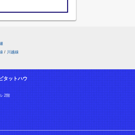
瀬
線
/
川越線
ピタットハウ
 2階