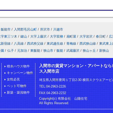
飯能市
/
入間郡毛呂山町
/
所沢市
/
川越市
大字東三ツ木
/
鍵山
/
大字上藤沢
/
大字双柳
/
扇町屋
/
大字岩沢
/
春日町
/
広
武新宿線
/
八高線
/
西武秩父線
/
東武越生線
/
青梅線
/
西武狭山線
/
東武東上
公園
/
仏子
/
元加治
/
東飯能
/
狭山市
/
飯能
/
武蔵藤沢
/
狭山ヶ丘
/
新狭山
入間市の賃貸マンション・アパートなら
積水ハウス物件
ス入間市店
キャンペーン物件
女性必見
埼玉県入間市豊岡１丁目2-30 横田スクウエアービル
ペット可物件
TEL:04-2963-2226
新築・築浅物件
FAX:04-2963-2232
Copyright(c) 有限会社 山陽住宅
All Rights Reserved.