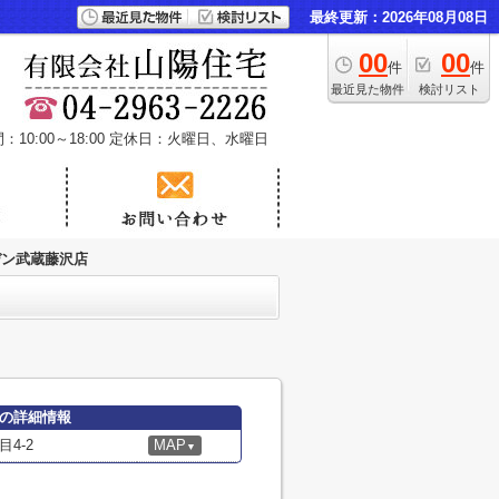
最終更新：2026年08月08日
00
00
件
件
最近見た物件
検討リスト
10:00～18:00
定休日：火曜日、水曜日
ーデン武蔵藤沢店
店の詳細情報
4-2
MAP
▼