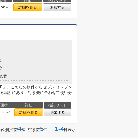
面積
詳細
検討リスト
6.56㎡
詳細を見る
追加する
分
分
鉄骨
B」。こちらの物件からセブン-イレブン
きる場所にあり、行き先に合わせて使い分
面積
詳細
検討リスト
6.28㎡
詳細を見る
追加する
4
5
1-4
当公開件数
棟 空き数
件
棟表示