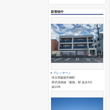
新着物件
アレッサーノ
埼玉県飯能市柳町
西武池袋線「飯能」駅 徒歩4分
築10年