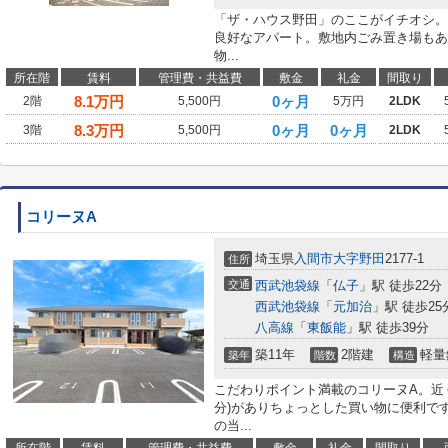
「ザ・ハウス野田」のここがイチオシ。
良好なアパート。敷地内ごみ置き場もあ
物...
所在階
賃料
管理費・共益費
敷金
礼金
間取り
8.1
万円
0ヶ月
2階
5,500円
5万円
2LDK
8.3
万円
0ヶ月
0ヶ月
3階
5,500円
2LDK
コリーヌA
埼玉県
入間市
大字野田
2177-1
住所
交通
西武池袋線
「
仏子
」駅 徒歩22分
西武池袋線
「
元加治
」駅 徒歩25
八高線
「
東飯能
」駅 徒歩39分
築11年
2階建
軽量
築年
階数
構造
こだわりポイント満載のコリーヌA。近く
分)がありちょっとした買い物に便利で
の当...