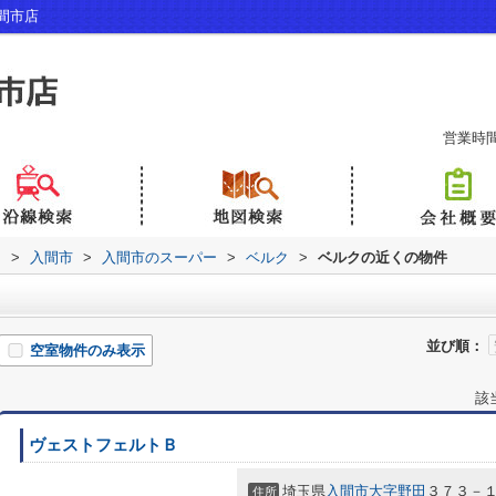
間市店
営業時間：
内
>
入間市
>
入間市のスーパー
>
ベルク
>
ベルクの近くの物件
並び順：
空室物件のみ表示
該
ヴェストフェルトＢ
埼玉県
入間市
大字野田
３７３－
住所