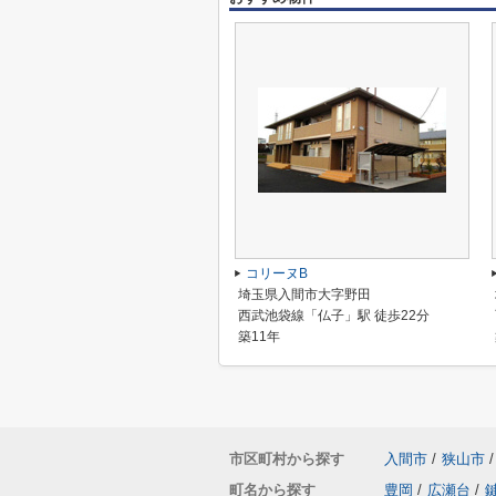
コリーヌB
埼玉県入間市大字野田
西武池袋線「仏子」駅 徒歩22分
築11年
市区町村から探す
入間市
/
狭山市
/
町名から探す
豊岡
/
広瀬台
/