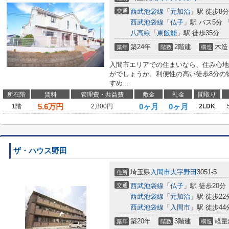
交通
西武池袋線
「
元加治
」駅 徒歩8分
西武池袋線
「
仏子
」駅 バス5分 
八高線
「
東飯能
」駅 徒歩35分
築24年
2階建
木造
築年
階数
構造
入間市エリアでの住まいなら、住み心地
がでしょうか。利便性の高い徒歩8分の
すめ...
所在階
賃料
管理費・共益費
敷金
礼金
間取り
5.6
万円
0ヶ月
0ヶ月
1階
2,800円
2LDK
ザ・ハウス野田
埼玉県
入間市
大字野田
3051-5
住所
交通
西武池袋線
「
仏子
」駅 徒歩20分
西武池袋線
「
元加治
」駅 徒歩22
西武池袋線
「
入間市
」駅 徒歩44
築20年
3階建
軽量
築年
階数
構造