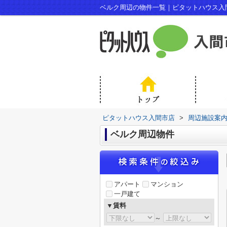
ベルク周辺の物件一覧｜ピタットハウス入
ピタットハウス入間市店
>
周辺施設案
ベルク周辺物件
アパート
マンション
一戸建て
▼賃料
～