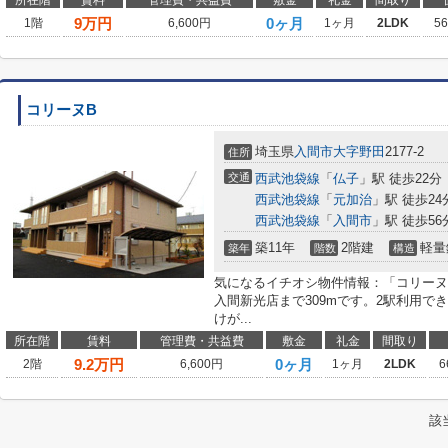
所在階
賃料
管理費・共益費
敷金
礼金
間取り
9
万円
0ヶ月
1階
6,600円
1ヶ月
2LDK
5
コリーヌB
埼玉県
入間市
大字野田
2177-2
住所
交通
西武池袋線
「
仏子
」駅 徒歩22分
西武池袋線
「
元加治
」駅 徒歩24
西武池袋線
「
入間市
」駅 徒歩56
築11年
2階建
軽量
築年
階数
構造
気になるイチオシ物件情報：「コリーヌ
入間新光店まで309mです。2駅利用で
けが...
所在階
賃料
管理費・共益費
敷金
礼金
間取り
9.2
万円
0ヶ月
2階
6,600円
1ヶ月
2LDK
6
該