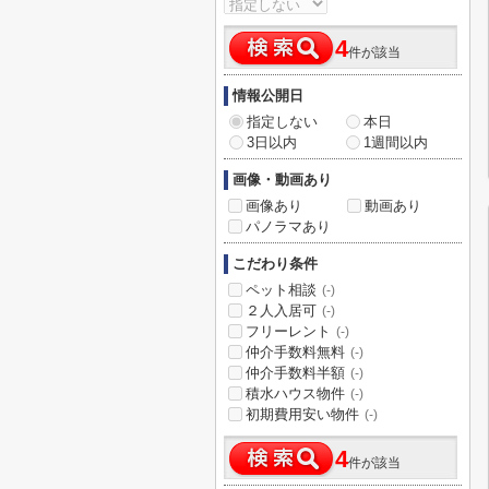
4
件が該当
情報公開日
指定しない
本日
3日以内
1週間以内
画像・動画あり
画像あり
動画あり
パノラマあり
こだわり条件
ペット相談
(-)
２人入居可
(-)
フリーレント
(-)
仲介手数料無料
(-)
仲介手数料半額
(-)
積水ハウス物件
(-)
初期費用安い物件
(-)
4
件が該当