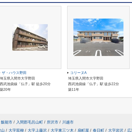
ザ・ハウス野田
コリーヌA
埼玉県入間市大字野田
埼玉県入間市大字野田
西武池袋線「仏子」駅 徒歩20分
西武池袋線「仏子」駅 徒歩22分
築20年
築11年
飯能市
/
入間郡毛呂山町
/
所沢市
/
川越市
鍵山
/
大字双柳
/
大字上藤沢
/
大字東三ツ木
/
扇町屋
/
春日町
/
大字岩沢
/
広