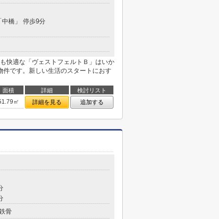
「中橋」 停歩9分
も快適な「ヴェストフェルトＢ」はいか
物件です。新しい生活のスタートにおす
面積
詳細
検討リスト
51.79㎡
詳細を見る
追加する
分
分
鉄骨