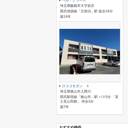
ベル・グラース
埼玉県飯能市大字岩沢
西武池袋線「元加治」駅 徒歩18分
築14年
ロココモダン Ｘ
埼玉県狭山市入間川
西武新宿線「狭山市」駅 バス5分 「富
士見公民館」 停歩3分
築7年
おすすめ物件