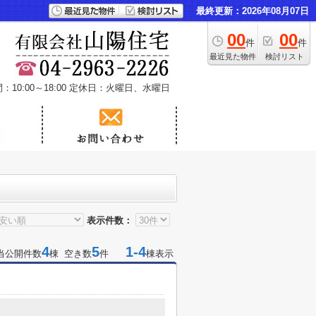
最終更新：2026年08月07日
00
00
件
件
最近見た物件
検討リスト
10:00～18:00
定休日：火曜日、水曜日
表示件数：
4
5
1-4
当公開件数
棟 空き数
件
棟表示
１