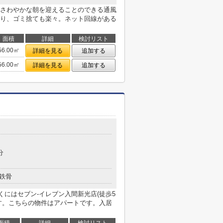
さわやかな朝を迎えることのできる通風
り、ゴミ捨ても楽々。ネット回線がある
面積
詳細
検討リスト
56.00㎡
詳細を見る
追加する
56.00㎡
詳細を見る
追加する
分
鉄骨
にはセブン-イレブン入間新光店(徒歩5
す。こちらの物件はアパートです。入居