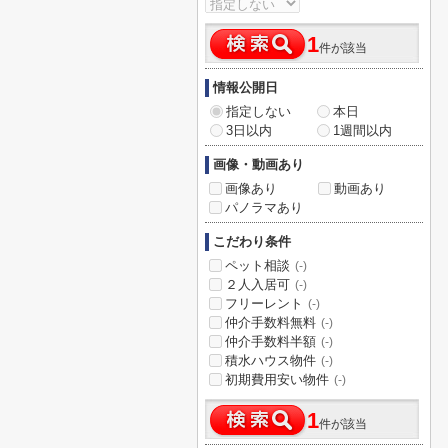
1
件が該当
情報公開日
指定しない
本日
3日以内
1週間以内
画像・動画あり
画像あり
動画あり
パノラマあり
こだわり条件
ペット相談
(-)
２人入居可
(-)
フリーレント
(-)
仲介手数料無料
(-)
仲介手数料半額
(-)
積水ハウス物件
(-)
初期費用安い物件
(-)
1
件が該当