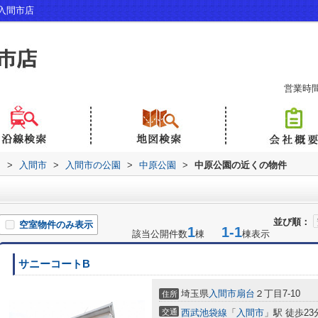
入間市店
営業時間：
内
>
入間市
>
入間市の公園
>
中原公園
>
中原公園の近くの物件
並び順：
空室物件のみ表示
1
1-1
該当公開件数
棟
棟表示
サニーコートB
埼玉県
入間市
扇台
２丁目7-10
住所
交通
西武池袋線
「
入間市
」駅 徒歩23