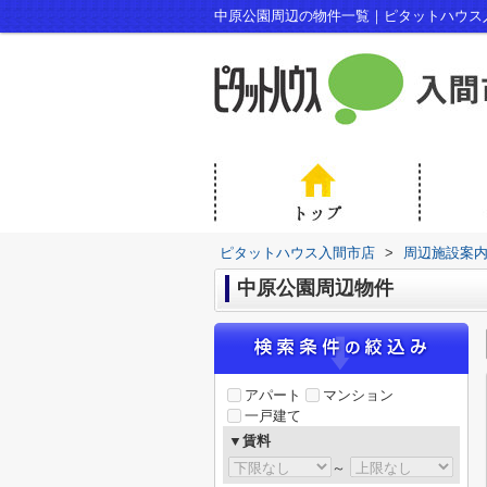
中原公園周辺の物件一覧｜ピタットハウス
ピタットハウス入間市店
>
周辺施設案
中原公園周辺物件
アパート
マンション
一戸建て
▼賃料
～