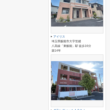
アイリス
埼玉県飯能市大字笠縫
八高線「東飯能」駅 徒歩16分
築14年