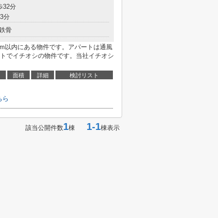
歩32分
3分
鉄骨
7m以内にある物件です。アパートは通風
トでイチオシの物件です。当社イチオシ
面積
詳細
検討リスト
ちら
1
1-1
該当公開件数
棟
棟表示