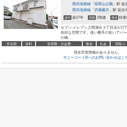
西武池袋線
「
稲荷山公園
」駅 徒
西武池袋線
「
武蔵藤沢
」駅 徒歩3
築37年
2階建
軽量
築年
階数
構造
セブン-イレブン入間扇台３丁目店が17
良好な空間です。使い勝手の良いアパー
の物...
所在階
賃料
管理費・共益費
敷金
礼金
間取り
現在空室情報がありません。
サニーコートBへのお問い合わせはこ