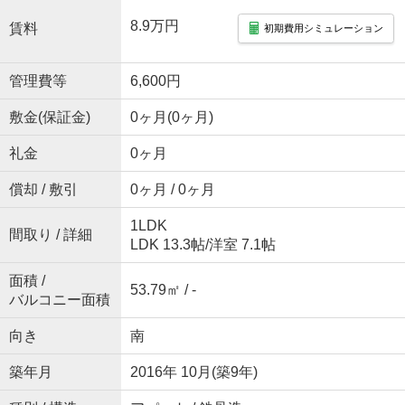
8.9万円
賃料
初期費用シミュレーション
管理費等
6,600円
敷金(保証金)
0ヶ月(0ヶ月)
礼金
0ヶ月
償却 / 敷引
0ヶ月 / 0ヶ月
1LDK
間取り / 詳細
LDK 13.3帖
/
洋室 7.1帖
面積 /
53.79㎡ / -
バルコニー面積
向き
南
築年月
2016年 10月(築9年)