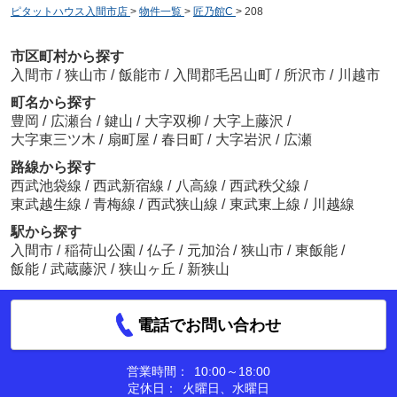
ピタットハウス入間市店
>
物件一覧
>
匠乃館C
>
208
市区町村から探す
入間市
/
狭山市
/
飯能市
/
入間郡毛呂山町
/
所沢市
/
川越市
町名から探す
豊岡
/
広瀬台
/
鍵山
/
大字双柳
/
大字上藤沢
/
大字東三ツ木
/
扇町屋
/
春日町
/
大字岩沢
/
広瀬
路線から探す
西武池袋線
/
西武新宿線
/
八高線
/
西武秩父線
/
東武越生線
/
青梅線
/
西武狭山線
/
東武東上線
/
川越線
駅から探す
入間市
/
稲荷山公園
/
仏子
/
元加治
/
狭山市
/
東飯能
/
飯能
/
武蔵藤沢
/
狭山ヶ丘
/
新狭山
電話でお問い合わせ
営業時間：
10:00～18:00
定休日：
火曜日、水曜日