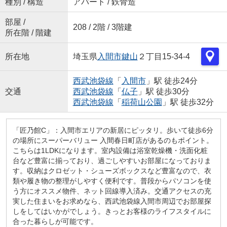
種別 / 構造
アパート / 鉄骨造
部屋 /
208 / 2階 / 3階建
所在階 / 階建
所在地
埼玉県
入間市
鍵山
２丁目15-34-4
西武池袋線
「
入間市
」駅 徒歩24分
交通
西武池袋線
「
仏子
」駅 徒歩30分
西武池袋線
「
稲荷山公園
」駅 徒歩32分
「匠乃館C」：入間市エリアの新居にピッタリ。歩いて徒歩6分
の場所にスーパーバリュー 入間春日町店があるのもポイント。
こちらは1LDKになります。室内設備は浴室乾燥機・洗面化粧
台など豊富に揃っており、過ごしやすいお部屋になっておりま
す。収納はクロゼット・シューズボックスなど豊富なので、衣
類や履き物の整理がしやすく便利です。普段からパソコンを使
う方にオススメ物件、ネット回線導入済み。交通アクセスの充
実した住まいをお求めなら、西武池袋線入間市周辺でお部屋探
しをしてはいかがでしょう。きっとお客様のライフスタイルに
合った暮らしが可能です。