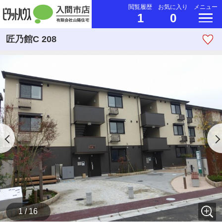
閲覧履歴
お気に入り
メニュー
1
0
匠乃館C 208
1 / 16