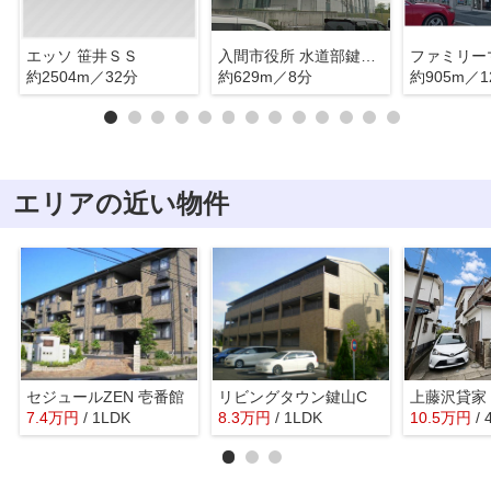
エッソ 笹井ＳＳ
入間市役所 水道部鍵山浄水場
約2504m／32分
約629m／8分
約905m／1
エリアの近い物件
セジュールZEN 壱番館
リビングタウン鍵山C
上藤沢貸家
7.4
万
円
/ 1LDK
8.3
万
円
/ 1LDK
10.5
万
円
/