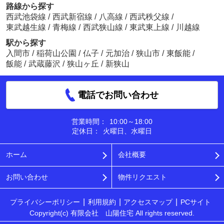
路線から探す
西武池袋線
/
西武新宿線
/
八高線
/
西武秩父線
/
東武越生線
/
青梅線
/
西武狭山線
/
東武東上線
/
川越線
駅から探す
入間市
/
稲荷山公園
/
仏子
/
元加治
/
狭山市
/
東飯能
/
飯能
/
武蔵藤沢
/
狭山ヶ丘
/
新狭山
電話でお問い合わせ
営業時間：
10:00～18:00
定休日：
火曜日、水曜日
ホーム
会社概要
お問い合わせ
物件リクエスト
プライバシーポリシー
利用規約
アクセスマップ
PCサイト
Copyright(c) 有限会社 山陽住宅 All rights reserved.