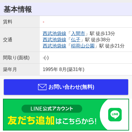
基本情報
賃料
-
西武池袋線
「
入間市
」駅 徒歩13分
交通
西武池袋線
「
仏子
」駅 徒歩38分
西武池袋線
「
稲荷山公園
」駅 徒歩21分
間取り(面積)
-(-)
築年月
1995年 8月(築31年)
お問い合わせ(無料)