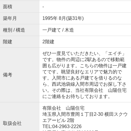
面積
-
築年月
1995年 8月(築31年)
種別 / 構造
一戸建て / 木造
階建
2階建
ぜひ一度見ていただきたい、「エイチ」
です。物件の周辺に2駅あるので移動範
囲も広がります。こちらの物件は一戸建
てです。眺望良好なエリアで魅力的で
備考
す。入間市にある戸建てを借りるのな
ら、西武池袋線入間市周辺でお探し下さ
い。その際は、当社有限会社 山陽住宅
にご連絡をお待ちしております。
有限会社 山陽住宅
埼玉県入間市豊岡１丁目2-30 横田スクウ
エアービル 2階
取扱会社
TEL:04-2963-2226