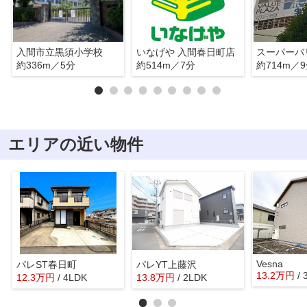
入間市立黒須小学校
いなげや 入間春日町店
約336m／5分
約514m／7分
約714m／
エリアの近い物件
Vesna
パレST春日町
パレYT上藤沢
13.2
万
円
/
12.3
万
円
/ 4LDK
13.8
万
円
/ 2LDK