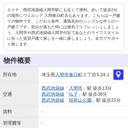
エイチ：西武池袋線入間市駅にも近くて便利。歩いて徒歩2分
の場所にウエルシア 入間春日町店もあります。こちらは一戸建
ての物件です。こだわり条件、通風良好のシンプルな作りの一
戸建てです。気分が落ちた時には換気でリフレッシュしましょ
う。入間市や西武池袋線入間市付近であなたのライフスタイル
に合った賃貸戸建て探しを一緒に探しましょう。全力でサポー
ト致します。
物件概要
所在地
埼玉県
入間市
春日町
２丁目3-24-1
西武池袋線
「
入間市
」駅 徒歩13分
交通
西武池袋線
「
仏子
」駅 徒歩38分
西武池袋線
「
稲荷山公園
」駅 徒歩21分
賃料
-
管理費等
-