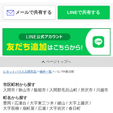
メールで共有する
LINEで共有する
ページトップへ
ピタットハウス入間市店
>
物件一覧
>
パレYH春日町
市区町村から探す
入間市
/
狭山市
/
飯能市
/
入間郡毛呂山町
/
所沢市
/
川越市
町名から探す
豊岡
/
広瀬台
/
大字東三ツ木
/
鍵山
/
大字上藤沢
/
大字双柳
/
扇町屋
/
広瀬
/
大字岩沢
/
春日町