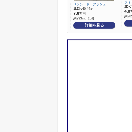
フォ
メゾン ド アッシュ
2DK/
1LDK/40.44㎡
4.8
7.6
万円
約98
約993m／13分
詳細を見る