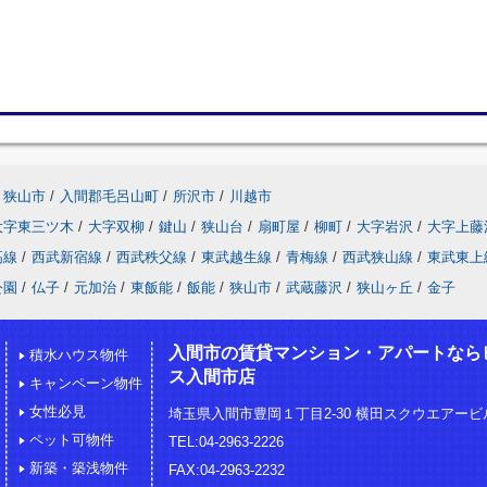
狭山市
/
入間郡毛呂山町
/
所沢市
/
川越市
大字東三ツ木
/
大字双柳
/
鍵山
/
狭山台
/
扇町屋
/
柳町
/
大字岩沢
/
大字上藤
高線
/
西武新宿線
/
西武秩父線
/
東武越生線
/
青梅線
/
西武狭山線
/
東武東上
公園
/
仏子
/
元加治
/
東飯能
/
飯能
/
狭山市
/
武蔵藤沢
/
狭山ヶ丘
/
金子
入間市の賃貸マンション・アパートなら
積水ハウス物件
ス入間市店
キャンペーン物件
女性必見
埼玉県入間市豊岡１丁目2-30 横田スクウエアービル
ペット可物件
TEL:04-2963-2226
新築・築浅物件
FAX:04-2963-2232