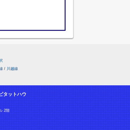
沢
線
/
川越線
ピタットハウ
 2階