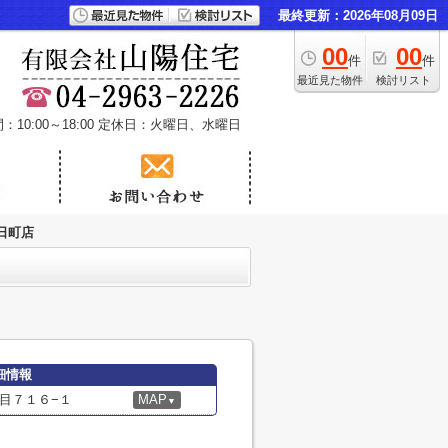
最終更新：2026年08月09日
00
00
件
件
最近見た物件
検討リスト
10:00～18:00
定休日：火曜日、水曜日
日町店
細情報
目７１６−１
MAP
▼