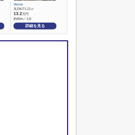
Vesna
3LDK/71.21㎡
13.2
万円
約80m／1分
詳細を見る