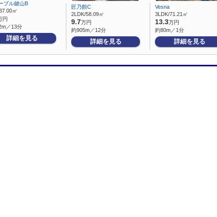
ーブル鍵山B
匠乃館C
Vesna
37.00㎡
2LDK/58.09㎡
3LDK/71.21㎡
万円
9.7
13.3
万円
万円
2m／13分
約905m／12分
約80m／1分
詳細を見る
詳細を見る
詳細を見る