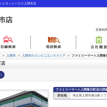
｜ピタットハウス入間市店
営業時間：
内
>
入間市
>
入間市のコンビニエンスストア
>
ファミリーマート入間春
町店
へ
ファミリーマート入間春日町店の詳
所在地
埼玉県入間市春日町１丁