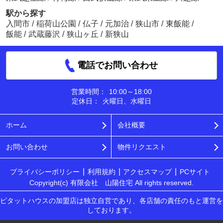
駅から探す
入間市
/
稲荷山公園
/
仏子
/
元加治
/
狭山市
/
東飯能
/
飯能
/
武蔵藤沢
/
狭山ヶ丘
/
新狭山
電話でお問い合わせ
営業時間：
10:00～18:00
定休日：
火曜日、水曜日
ホーム
会社概要
お問い合わせ
物件リクエスト
プライバシーポリシー
利用規約
アクセスマップ
PCサイト
Copyright(c) 有限会社 山陽住宅 All rights reserved.
ピタットハウスの加盟店は独立自営であり、各店舗の責任のもと運営を
しております。