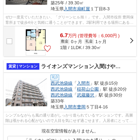
築25年 / 39.30㎡
埼玉県
入間市
扇町屋
１丁目8-3
ぜひ一度見ていただきたい、「グリーンヒル旭Ⅰ」です。入間市役所 豊岡保
育所まで徒歩4分と気軽に通うことができます。2駅利用できる場所にあるの
で利便性が高いです。ネットの回線工...
6.7
万
円
(管理費等：6,000円 )
0ヶ月
1ヶ月
敷金
礼金
1階 / 1LDK / 39.30㎡
ライオンズマンション入間けやき通り
賃貸 | マンション
礼0
西武池袋線
「
入間市
」駅 徒歩15分
西武池袋線
「
稲荷山公園
」駅 徒歩20分
西武池袋線
「
武蔵藤沢
」駅 徒歩30分
築33年
埼玉県
入間市
豊岡
５丁目4-16
シンプルながらも風の通り道がしっかり造られているマンションです。高層
階は覗かれる心配がないので人目を気にせず過ごせます。入居者にとっても
扱いやすい敷地内ごみ置き場がついて...
現在空室情報がありません。