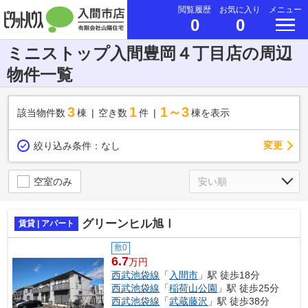
閲覧履歴
お気に入り
メニュー
0
0
ミニストップ入間豊岡４丁目店の周辺
物件一覧
3
1
1～3
該当物件数
棟
空き数
件
棟を表示
変更
絞り込み条件：
なし
空室のみ
グリーンヒル旭Ⅰ
賃貸 | アパート
敷0
6.7
万円
西武池袋線
「
入間市
」駅 徒歩18分
西武池袋線
「
稲荷山公園
」駅 徒歩25分
西武池袋線
「
武蔵藤沢
」駅 徒歩38分