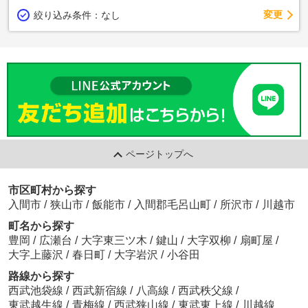
変更
絞り込み条件：
なし
ページトップへ
市区町村から探す
入間市
/
狭山市
/
飯能市
/
入間郡毛呂山町
/
所沢市
/
川越市
町名から探す
豊岡
/
広瀬台
/
大字東三ツ木
/
鍵山
/
大字双柳
/
扇町屋
/
大字上藤沢
/
春日町
/
大字岩沢
/
小谷田
路線から探す
西武池袋線
/
西武新宿線
/
八高線
/
西武秩父線
/
東武越生線
/
青梅線
/
西武狭山線
/
東武東上線
/
川越線