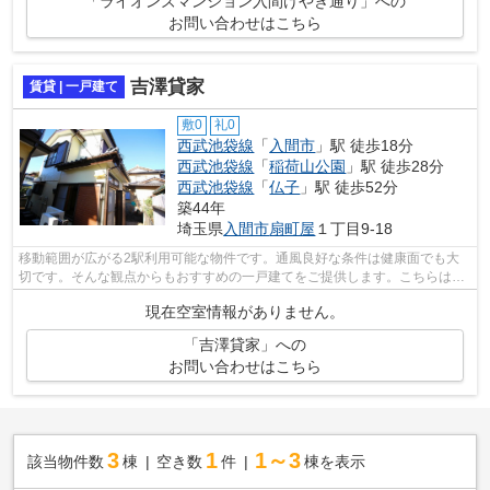
「ライオンズマンション入間けやき通り」への
お問い合わせはこちら
吉澤貸家
賃貸 | 一戸建て
敷0
礼0
西武池袋線
「
入間市
」駅 徒歩18分
西武池袋線
「
稲荷山公園
」駅 徒歩28分
西武池袋線
「
仏子
」駅 徒歩52分
築44年
埼玉県
入間市
扇町屋
１丁目9-18
移動範囲が広がる2駅利用可能な物件です。通風良好な条件は健康面でも大
切です。そんな観点からもおすすめの一戸建てをご提供します。こちらは一
戸建ての物件です。「吉澤貸家」のここ...
現在空室情報がありません。
「吉澤貸家」への
お問い合わせはこちら
3
1
1～3
該当物件数
棟
空き数
件
棟を表示